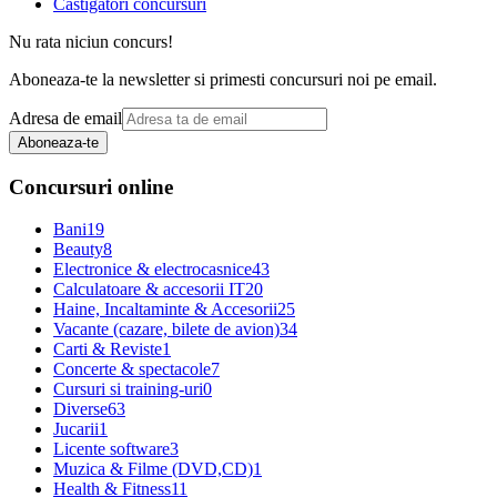
Castigatori concursuri
Nu rata niciun concurs!
Aboneaza-te la newsletter si primesti concursuri noi pe email.
Adresa de email
Aboneaza-te
Concursuri online
Bani
19
Beauty
8
Electronice & electrocasnice
43
Calculatoare & accesorii IT
20
Haine, Incaltaminte & Accesorii
25
Vacante (cazare, bilete de avion)
34
Carti & Reviste
1
Concerte & spectacole
7
Cursuri si training-uri
0
Diverse
63
Jucarii
1
Licente software
3
Muzica & Filme (DVD,CD)
1
Health & Fitness
11