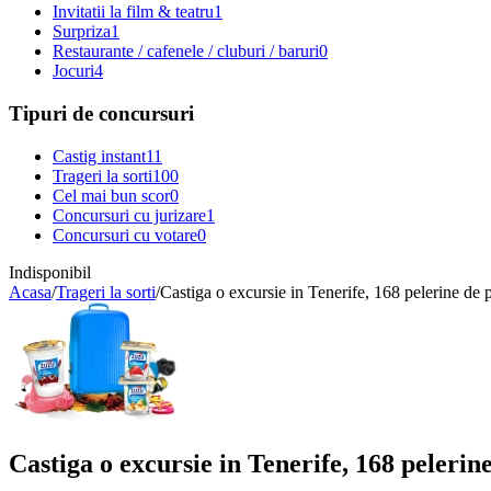
Invitatii la film & teatru
1
Surpriza
1
Restaurante / cafenele / cluburi / baruri
0
Jocuri
4
Tipuri de concursuri
Castig instant
11
Trageri la sorti
100
Cel mai bun scor
0
Concursuri cu jurizare
1
Concursuri cu votare
0
Indisponibil
Acasa
/
Trageri la sorti
/
Castiga o excursie in Tenerife, 168 pelerine de p
Castiga o excursie in Tenerife, 168 pelerine