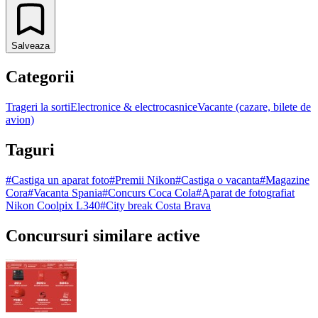
Salveaza
Categorii
Trageri la sorti
Electronice & electrocasnice
Vacante (cazare, bilete de
avion)
Taguri
#
Castiga un aparat foto
#
Premii Nikon
#
Castiga o vacanta
#
Magazine
Cora
#
Vacanta Spania
#
Concurs Coca Cola
#
Aparat de fotografiat
Nikon Coolpix L340
#
City break Costa Brava
Concursuri similare active