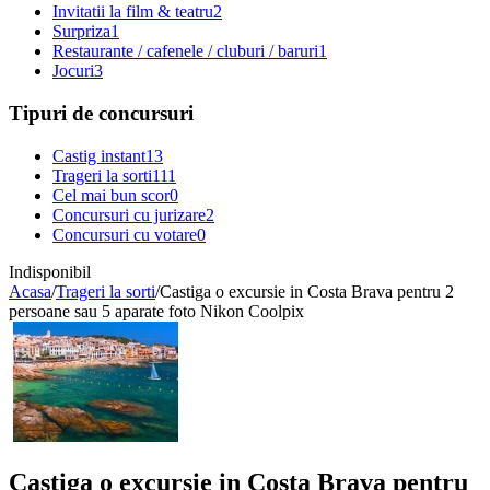
Invitatii la film & teatru
2
Surpriza
1
Restaurante / cafenele / cluburi / baruri
1
Jocuri
3
Tipuri de concursuri
Castig instant
13
Trageri la sorti
111
Cel mai bun scor
0
Concursuri cu jurizare
2
Concursuri cu votare
0
Indisponibil
Acasa
/
Trageri la sorti
/
Castiga o excursie in Costa Brava pentru 2
persoane sau 5 aparate foto Nikon Coolpix
Castiga o excursie in Costa Brava pentru