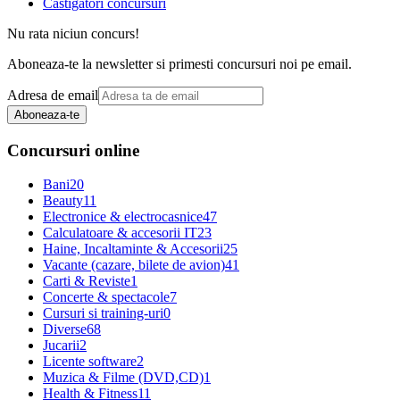
Castigatori concursuri
Nu rata niciun concurs!
Aboneaza-te la newsletter si primesti concursuri noi pe email.
Adresa de email
Aboneaza-te
Concursuri online
Bani
20
Beauty
11
Electronice & electrocasnice
47
Calculatoare & accesorii IT
23
Haine, Incaltaminte & Accesorii
25
Vacante (cazare, bilete de avion)
41
Carti & Reviste
1
Concerte & spectacole
7
Cursuri si training-uri
0
Diverse
68
Jucarii
2
Licente software
2
Muzica & Filme (DVD,CD)
1
Health & Fitness
11