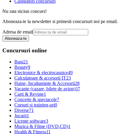
Castigatori concursuri
Nu rata niciun concurs!
Aboneaza-te la newsletter si primesti concursuri noi pe email.
Adresa de email
Aboneaza-te
Concursuri online
Bani
21
Beauty
9
Electronice & electrocasnice
49
Calculatoare & accesorii IT
23
Haine, Incaltaminte & Accesorii
28
Vacante (cazare, bilete de avion)
37
Carti & Reviste
1
Concerte & spectacole
7
Cursuri si training-uri
0
Diverse
71
Jucarii
1
Licente software
3
Muzica & Filme (DVD,CD)
1
Health & Fitness
11