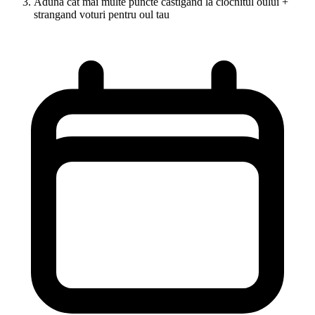
Aduna cat mai multe puncte castigand la ciocnitul oului +
strangand voturi pentru oul tau