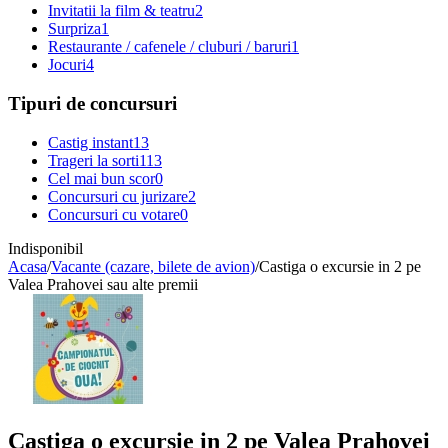
Invitatii la film & teatru
2
Surpriza
1
Restaurante / cafenele / cluburi / baruri
1
Jocuri
4
Tipuri de concursuri
Castig instant
13
Trageri la sorti
113
Cel mai bun scor
0
Concursuri cu jurizare
2
Concursuri cu votare
0
Indisponibil
Acasa
/
Vacante (cazare, bilete de avion)
/
Castiga o excursie in 2 pe
Valea Prahovei sau alte premii
Castiga o excursie in 2 pe Valea Prahovei