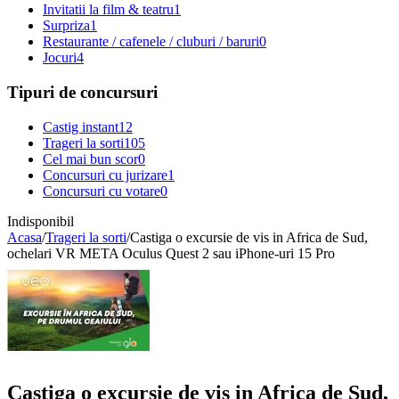
Invitatii la film & teatru
1
Surpriza
1
Restaurante / cafenele / cluburi / baruri
0
Jocuri
4
Tipuri de concursuri
Castig instant
12
Trageri la sorti
105
Cel mai bun scor
0
Concursuri cu jurizare
1
Concursuri cu votare
0
Indisponibil
Acasa
/
Trageri la sorti
/
Castiga o excursie de vis in Africa de Sud,
ochelari VR META Oculus Quest 2 sau iPhone-uri 15 Pro
Castiga o excursie de vis in Africa de Sud,