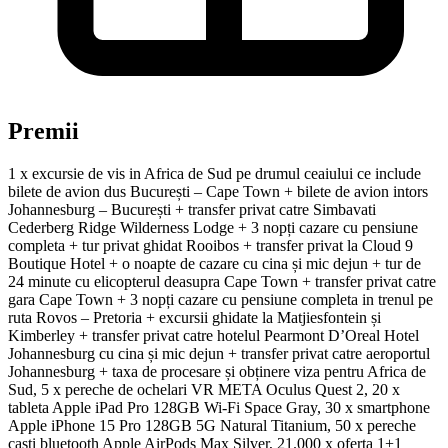
Premii
1 x excursie de vis in Africa de Sud pe drumul ceaiului ce include
bilete de avion dus București – Cape Town + bilete de avion intors
Johannesburg – București + transfer privat catre Simbavati
Cederberg Ridge Wilderness Lodge + 3 nopți cazare cu pensiune
completa + tur privat ghidat Rooibos + transfer privat la Cloud 9
Boutique Hotel + o noapte de cazare cu cina și mic dejun + tur de
24 minute cu elicopterul deasupra Cape Town + transfer privat catre
gara Cape Town + 3 nopți cazare cu pensiune completa in trenul pe
ruta Rovos – Pretoria + excursii ghidate la Matjiesfontein și
Kimberley + transfer privat catre hotelul Pearmont D’Oreal Hotel
Johannesburg cu cina și mic dejun + transfer privat catre aeroportul
Johannesburg + taxa de procesare și obținere viza pentru Africa de
Sud, 5 x pereche de ochelari VR META Oculus Quest 2, 20 x
tableta Apple iPad Pro 128GB Wi-Fi Space Gray, 30 x smartphone
Apple iPhone 15 Pro 128GB 5G Natural Titanium, 50 x pereche
caști bluetooth Apple AirPods Max Silver, 21.000 x oferta 1+1