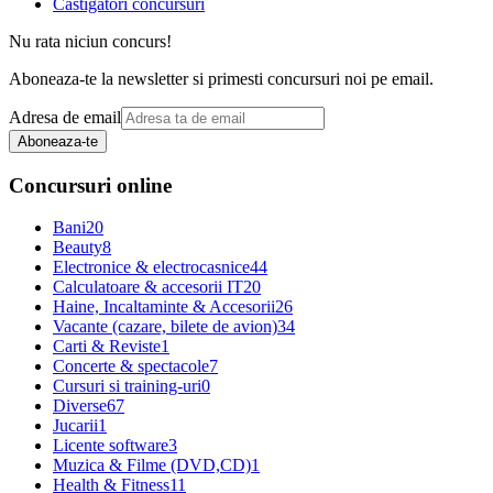
Castigatori concursuri
Nu rata niciun concurs!
Aboneaza-te la newsletter si primesti concursuri noi pe email.
Adresa de email
Aboneaza-te
Concursuri online
Bani
20
Beauty
8
Electronice & electrocasnice
44
Calculatoare & accesorii IT
20
Haine, Incaltaminte & Accesorii
26
Vacante (cazare, bilete de avion)
34
Carti & Reviste
1
Concerte & spectacole
7
Cursuri si training-uri
0
Diverse
67
Jucarii
1
Licente software
3
Muzica & Filme (DVD,CD)
1
Health & Fitness
11