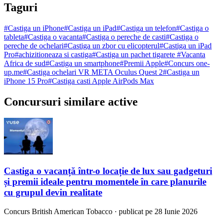
Taguri
#
Castiga un iPhone
#
Castiga un iPad
#
Castiga un telefon
#
Castiga o
tableta
#
Castiga o vacanta
#
Castiga o pereche de casti
#
Castiga o
pereche de ochelari
#
Castiga un zbor cu elicopterul
#
Castiga un iPad
Pro
#
achizitioneaza si castiga
#
Castiga un pachet tigarete
#
Vacanta
Africa de sud
#
Castiga un smartphone
#
Premii Apple
#
Concurs one-
up.me
#
Castiga ochelari VR META Oculus Quest 2
#
Castiga un
iPhone 15 Pro
#
Castiga casti Apple AirPods Max
Concursuri similare active
Castiga o vacanță într-o locație de lux sau gadgeturi
și premii ideale pentru momentele în care planurile
cu grupul devin realitate
Concurs
British American Tobacco
·
publicat pe 28 Iunie 2026