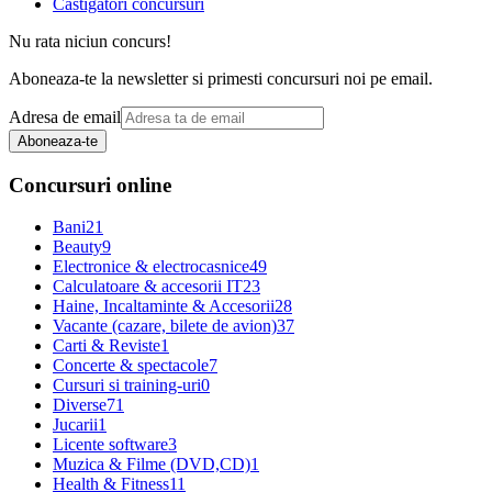
Castigatori concursuri
Nu rata niciun concurs!
Aboneaza-te la newsletter si primesti concursuri noi pe email.
Adresa de email
Aboneaza-te
Concursuri online
Bani
21
Beauty
9
Electronice & electrocasnice
49
Calculatoare & accesorii IT
23
Haine, Incaltaminte & Accesorii
28
Vacante (cazare, bilete de avion)
37
Carti & Reviste
1
Concerte & spectacole
7
Cursuri si training-uri
0
Diverse
71
Jucarii
1
Licente software
3
Muzica & Filme (DVD,CD)
1
Health & Fitness
11