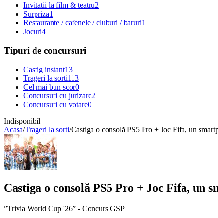
Invitatii la film & teatru
2
Surpriza
1
Restaurante / cafenele / cluburi / baruri
1
Jocuri
4
Tipuri de concursuri
Castig instant
13
Trageri la sorti
113
Cel mai bun scor
0
Concursuri cu jurizare
2
Concursuri cu votare
0
Indisponibil
Acasa
/
Trageri la sorti
/
Castiga o consolă PS5 Pro + Joc Fifa, un smar
Castiga o consolă PS5 Pro + Joc Fifa, un 
”Trivia World Cup '26” - Concurs GSP