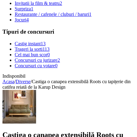
Invitatii la film & teatru
2
Surpriza
1
Restaurante / cafenele / cluburi / baruri
1
Jocuri
4
Tipuri de concursuri
Castig instant
13
Trageri la sorti
113
Cel mai bun scor
0
Concursuri cu jurizare
2
Concursuri cu votare
0
Indisponibil
Acasa
/
Diverse
/
Castiga o canapea extensibilă Roots cu tapițerie din
catifea reiată de la Karup Design
Castiga o canapea extensibilă Roots cu