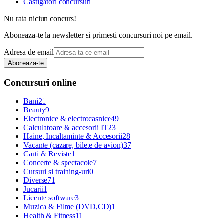
Castigatori concursuri
Nu rata niciun concurs!
Aboneaza-te la newsletter si primesti concursuri noi pe email.
Adresa de email
Aboneaza-te
Concursuri online
Bani
21
Beauty
9
Electronice & electrocasnice
49
Calculatoare & accesorii IT
23
Haine, Incaltaminte & Accesorii
28
Vacante (cazare, bilete de avion)
37
Carti & Reviste
1
Concerte & spectacole
7
Cursuri si training-uri
0
Diverse
71
Jucarii
1
Licente software
3
Muzica & Filme (DVD,CD)
1
Health & Fitness
11