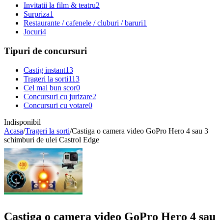
Invitatii la film & teatru
2
Surpriza
1
Restaurante / cafenele / cluburi / baruri
1
Jocuri
4
Tipuri de concursuri
Castig instant
13
Trageri la sorti
113
Cel mai bun scor
0
Concursuri cu jurizare
2
Concursuri cu votare
0
Indisponibil
Acasa
/
Trageri la sorti
/
Castiga o camera video GoPro Hero 4 sau 3
schimburi de ulei Castrol Edge
Castiga o camera video GoPro Hero 4 sau