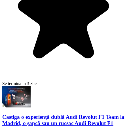
Se termina in 3 zile
Castiga o experiență dublă Audi Revolut F1 Team la
Madrid, o șapcă sau un rucsac Audi Revolut F1