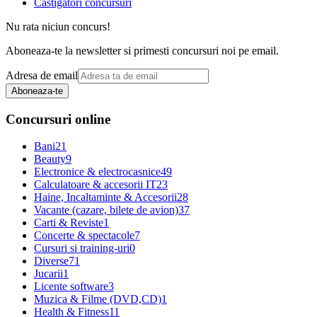
Castigatori concursuri
Nu rata niciun concurs!
Aboneaza-te la newsletter si primesti concursuri noi pe email.
Adresa de email
Aboneaza-te
Concursuri online
Bani
21
Beauty
9
Electronice & electrocasnice
49
Calculatoare & accesorii IT
23
Haine, Incaltaminte & Accesorii
28
Vacante (cazare, bilete de avion)
37
Carti & Reviste
1
Concerte & spectacole
7
Cursuri si training-uri
0
Diverse
71
Jucarii
1
Licente software
3
Muzica & Filme (DVD,CD)
1
Health & Fitness
11