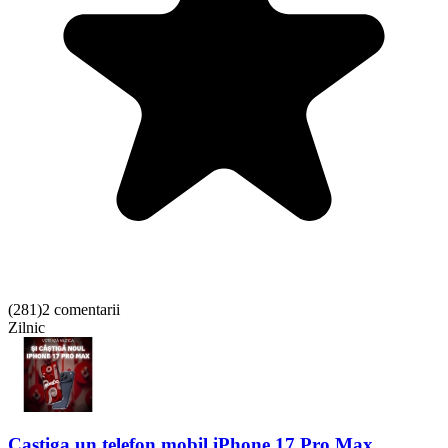
(
281
)
2 comentarii
Zilnic
Castiga un telefon mobil iPhone 17 Pro Max