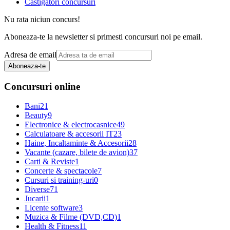
Castigatori concursuri
Nu rata niciun concurs!
Aboneaza-te la newsletter si primesti concursuri noi pe email.
Adresa de email
Aboneaza-te
Concursuri online
Bani
21
Beauty
9
Electronice & electrocasnice
49
Calculatoare & accesorii IT
23
Haine, Incaltaminte & Accesorii
28
Vacante (cazare, bilete de avion)
37
Carti & Reviste
1
Concerte & spectacole
7
Cursuri si training-uri
0
Diverse
71
Jucarii
1
Licente software
3
Muzica & Filme (DVD,CD)
1
Health & Fitness
11