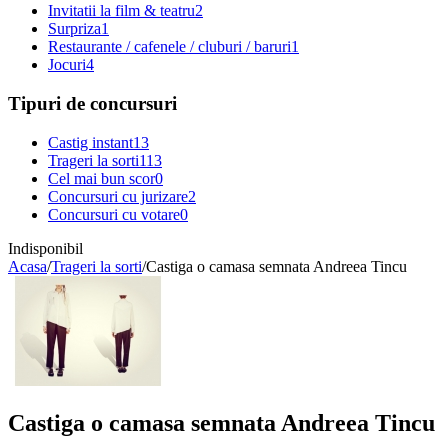
Invitatii la film & teatru
2
Surpriza
1
Restaurante / cafenele / cluburi / baruri
1
Jocuri
4
Tipuri de concursuri
Castig instant
13
Trageri la sorti
113
Cel mai bun scor
0
Concursuri cu jurizare
2
Concursuri cu votare
0
Indisponibil
Acasa
/
Trageri la sorti
/
Castiga o camasa semnata Andreea Tincu
Castiga o camasa semnata Andreea Tincu