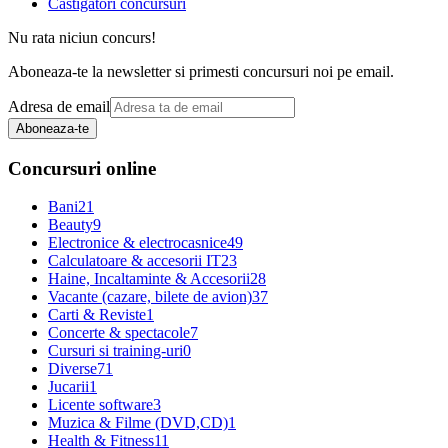
Castigatori concursuri
Nu rata niciun concurs!
Aboneaza-te la newsletter si primesti concursuri noi pe email.
Adresa de email
Aboneaza-te
Concursuri online
Bani
21
Beauty
9
Electronice & electrocasnice
49
Calculatoare & accesorii IT
23
Haine, Incaltaminte & Accesorii
28
Vacante (cazare, bilete de avion)
37
Carti & Reviste
1
Concerte & spectacole
7
Cursuri si training-uri
0
Diverse
71
Jucarii
1
Licente software
3
Muzica & Filme (DVD,CD)
1
Health & Fitness
11