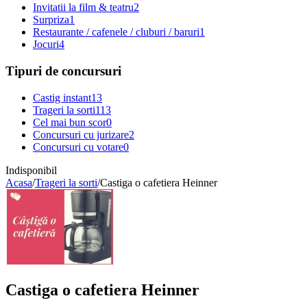
Invitatii la film & teatru
2
Surpriza
1
Restaurante / cafenele / cluburi / baruri
1
Jocuri
4
Tipuri de concursuri
Castig instant
13
Trageri la sorti
113
Cel mai bun scor
0
Concursuri cu jurizare
2
Concursuri cu votare
0
Indisponibil
Acasa
/
Trageri la sorti
/
Castiga o cafetiera Heinner
Castiga o cafetiera Heinner