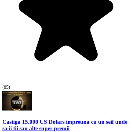
(
85
)
Castiga 15.000 US Dolars impreuna cu un seif unde
sa ii tii sau alte super premii