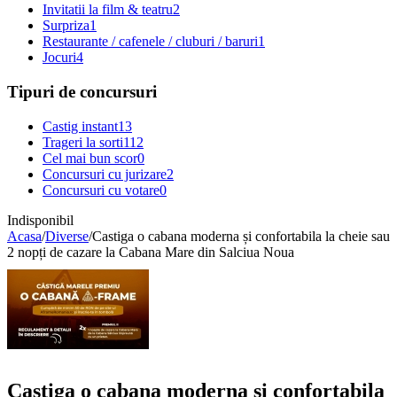
Invitatii la film & teatru
2
Surpriza
1
Restaurante / cafenele / cluburi / baruri
1
Jocuri
4
Tipuri de concursuri
Castig instant
13
Trageri la sorti
112
Cel mai bun scor
0
Concursuri cu jurizare
2
Concursuri cu votare
0
Indisponibil
Acasa
/
Diverse
/
Castiga o cabana moderna și confortabila la cheie sau
2 nopți de cazare la Cabana Mare din Salciua Noua
Castiga o cabana moderna și confortabila