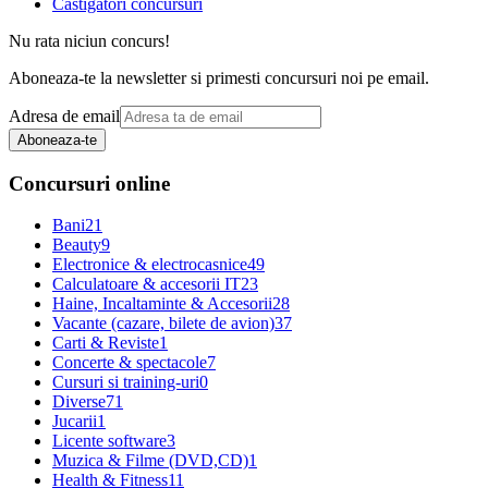
Castigatori concursuri
Nu rata niciun concurs!
Aboneaza-te la newsletter si primesti concursuri noi pe email.
Adresa de email
Aboneaza-te
Concursuri online
Bani
21
Beauty
9
Electronice & electrocasnice
49
Calculatoare & accesorii IT
23
Haine, Incaltaminte & Accesorii
28
Vacante (cazare, bilete de avion)
37
Carti & Reviste
1
Concerte & spectacole
7
Cursuri si training-uri
0
Diverse
71
Jucarii
1
Licente software
3
Muzica & Filme (DVD,CD)
1
Health & Fitness
11