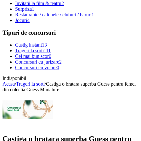
Invitatii la film & teatru
2
Surpriza
1
Restaurante / cafenele / cluburi / baruri
1
Jocuri
4
Tipuri de concursuri
Castig instant
13
Trageri la sorti
111
Cel mai bun scor
0
Concursuri cu jurizare
2
Concursuri cu votare
0
Indisponibil
Acasa
/
Trageri la sorti
/
Castiga o bratara superba Guess pentru femei
din colectia Guess Miniature
Castiga o bratara superba Guess pentru