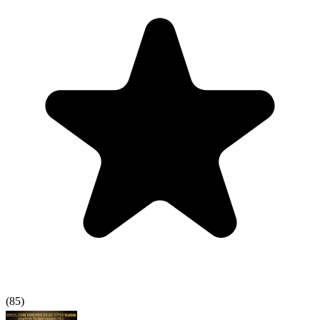
(
85
)