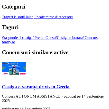
Categorii
Trageri la sorti
Haine, Incaltaminte & Accesorii
Taguri
#
raspunde si castiga
#
Premii Guess
#
Castiga o bratara
#
Concurs
brasty.ro
Concursuri similare active
Castiga o vacanța de vis in Grecia
Concurs
AUTONOM ASSISTANCE
·
publicat pe 14 Septembrie
2025
publicat pe 14 Septembrie 2025