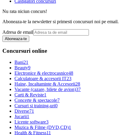
Castigatori concursuri
Nu rata niciun concurs!
Aboneaza-te la newsletter si primesti concursuri noi pe email.
Adresa de email
Aboneaza-te
Concursuri online
Bani
21
Beauty
9
Electronice & electrocasnice
48
Calculatoare & accesorii IT
23
Haine, Incaltaminte & Accesorii
28
Vacante (cazare, bilete de avion)
37
Carti & Reviste
1
Concerte & spectacole
7
Cursuri si training-uri
0
Diverse
71
Jucarii
1
Licente software
3
Muzica & Filme (DVD,CD)
1
Health & Fitness
11