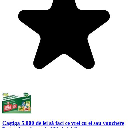
Caștiga 5.000 de lei să faci ce vrei cu ei sau vouchere