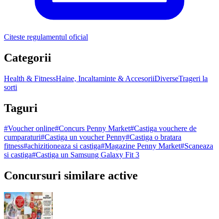
Citeste regulamentul oficial
Categorii
Health & Fitness
Haine, Incaltaminte & Accesorii
Diverse
Trageri la
sorti
Taguri
#
Voucher online
#
Concurs Penny Market
#
Castiga vouchere de
cumparaturi
#
Castiga un voucher Penny
#
Castiga o bratara
fitness
#
achizitioneaza si castiga
#
Magazine Penny Market
#
Scaneaza
si castiga
#
Castiga un Samsung Galaxy Fit 3
Concursuri similare active