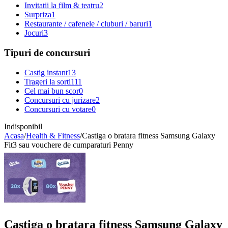
Invitatii la film & teatru
2
Surpriza
1
Restaurante / cafenele / cluburi / baruri
1
Jocuri
3
Tipuri de concursuri
Castig instant
13
Trageri la sorti
111
Cel mai bun scor
0
Concursuri cu jurizare
2
Concursuri cu votare
0
Indisponibil
Acasa
/
Health & Fitness
/
Castiga o bratara fitness Samsung Galaxy
Fit3 sau vouchere de cumparaturi Penny
Castiga o bratara fitness Samsung Galaxy