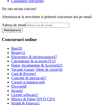
Castigatori concursuri
Nu rata niciun concurs!
Aboneaza-te la newsletter si primesti concursuri noi pe email.
Adresa de email
Aboneaza-te
Concursuri online
Bani
20
Beauty
11
Electronice & electrocasnice
47
Calculatoare & accesorii IT
23
Haine, Incaltaminte & Accesorii
25
Vacante (cazare, bilete de avion)
41
Carti & Reviste
1
Concerte & spectacole
7
Cursuri si training-uri
0
Diverse
68
Jucarii
2
Licente software
2
Muzica & Filme (DVD,CD)
1
Health & Fitness
11