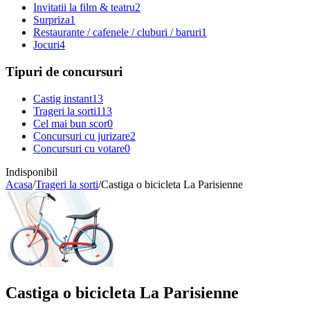
Invitatii la film & teatru
2
Surpriza
1
Restaurante / cafenele / cluburi / baruri
1
Jocuri
4
Tipuri de concursuri
Castig instant
13
Trageri la sorti
113
Cel mai bun scor
0
Concursuri cu jurizare
2
Concursuri cu votare
0
Indisponibil
Acasa
/
Trageri la sorti
/
Castiga o bicicleta La Parisienne
Castiga o bicicleta La Parisienne