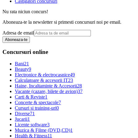
Castigatori concursuri
Nu rata niciun concurs!
Aboneaza-te la newsletter si primesti concursuri noi pe email.
Adresa de email
Aboneaza-te
Concursuri online
Bani
21
Beauty
9
Electronice & electrocasnice
49
Calculatoare & accesorii IT
23
Haine, Incaltaminte & Accesorii
28
Vacante (cazare, bilete de avion)
37
Carti & Reviste
1
Concerte & spectacole
7
Cursuri si training-uri
0
Diverse
71
Jucarii
1
Licente software
3
Muzica & Filme (DVD,CD)
1
Health & Fitness
11