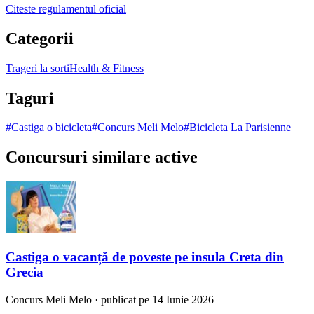
Citeste regulamentul oficial
Categorii
Trageri la sorti
Health & Fitness
Taguri
#
Castiga o bicicleta
#
Concurs Meli Melo
#
Bicicleta La Parisienne
Concursuri similare active
Castiga o vacanță de poveste pe insula Creta din
Grecia
Concurs
Meli Melo
·
publicat pe 14 Iunie 2026