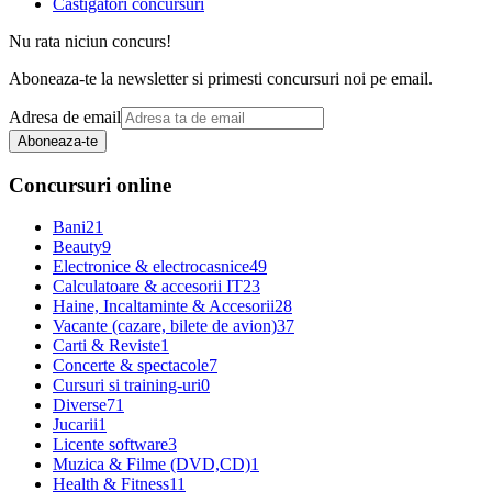
Castigatori concursuri
Nu rata niciun concurs!
Aboneaza-te la newsletter si primesti concursuri noi pe email.
Adresa de email
Aboneaza-te
Concursuri online
Bani
21
Beauty
9
Electronice & electrocasnice
49
Calculatoare & accesorii IT
23
Haine, Incaltaminte & Accesorii
28
Vacante (cazare, bilete de avion)
37
Carti & Reviste
1
Concerte & spectacole
7
Cursuri si training-uri
0
Diverse
71
Jucarii
1
Licente software
3
Muzica & Filme (DVD,CD)
1
Health & Fitness
11