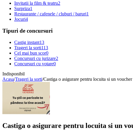
Invitatii la film & teatru
2
Surpriza
1
Restaurante / cafenele / cluburi / baruri
1
Jocuri
4
Tipuri de concursuri
Castig instant
13
Trageri la sorti
113
Cel mai bun scor
0
Concursuri cu jurizare
2
Concursuri cu votare
0
Indisponibil
Acasa
/
Trageri la sorti
/
Castiga o asigurare pentru locuita si un voucher
Castiga o asigurare pentru locuita si un v