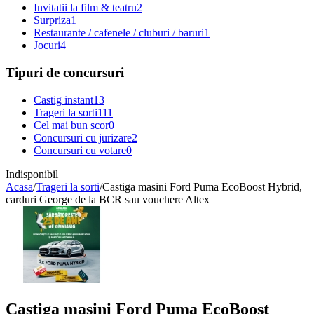
Invitatii la film & teatru
2
Surpriza
1
Restaurante / cafenele / cluburi / baruri
1
Jocuri
4
Tipuri de concursuri
Castig instant
13
Trageri la sorti
111
Cel mai bun scor
0
Concursuri cu jurizare
2
Concursuri cu votare
0
Indisponibil
Acasa
/
Trageri la sorti
/
Castiga masini Ford Puma EcoBoost Hybrid,
carduri George de la BCR sau vouchere Altex
Castiga masini Ford Puma EcoBoost