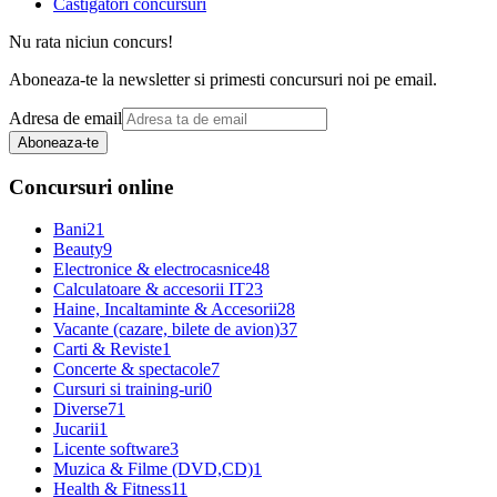
Castigatori concursuri
Nu rata niciun concurs!
Aboneaza-te la newsletter si primesti concursuri noi pe email.
Adresa de email
Aboneaza-te
Concursuri online
Bani
21
Beauty
9
Electronice & electrocasnice
48
Calculatoare & accesorii IT
23
Haine, Incaltaminte & Accesorii
28
Vacante (cazare, bilete de avion)
37
Carti & Reviste
1
Concerte & spectacole
7
Cursuri si training-uri
0
Diverse
71
Jucarii
1
Licente software
3
Muzica & Filme (DVD,CD)
1
Health & Fitness
11