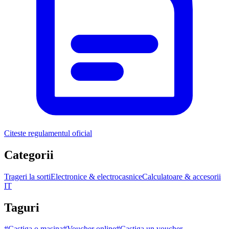
Citeste regulamentul oficial
Categorii
Trageri la sorti
Electronice & electrocasnice
Calculatoare & accesorii
IT
Taguri
#
Castiga o masina
#
Voucher online
#
Castiga un voucher