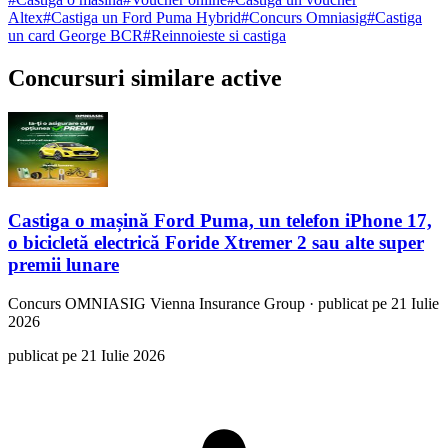
Altex
#
Castiga un Ford Puma Hybrid
#
Concurs Omniasig
#
Castiga
un card George BCR
#
Reinnoieste si castiga
Concursuri similare active
Castiga o mașină Ford Puma, un telefon iPhone 17,
o bicicletă electrică Foride Xtremer 2 sau alte super
premii lunare
Concurs
OMNIASIG Vienna Insurance Group
·
publicat pe 21 Iulie
2026
publicat pe 21 Iulie 2026