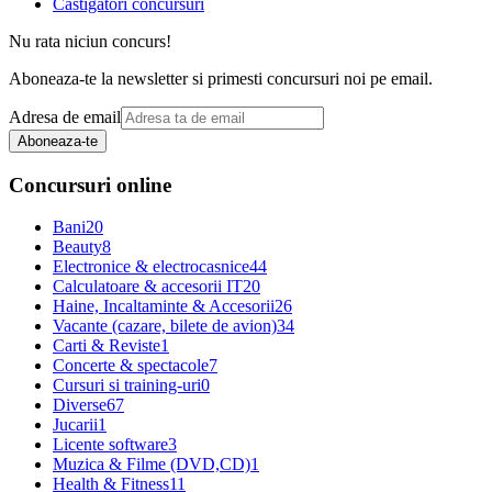
Castigatori concursuri
Nu rata niciun concurs!
Aboneaza-te la newsletter si primesti concursuri noi pe email.
Adresa de email
Aboneaza-te
Concursuri online
Bani
20
Beauty
8
Electronice & electrocasnice
44
Calculatoare & accesorii IT
20
Haine, Incaltaminte & Accesorii
26
Vacante (cazare, bilete de avion)
34
Carti & Reviste
1
Concerte & spectacole
7
Cursuri si training-uri
0
Diverse
67
Jucarii
1
Licente software
3
Muzica & Filme (DVD,CD)
1
Health & Fitness
11