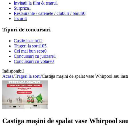
Invitatii la film & teatru
1
Surpriza
1
Restaurante / cafenele / cluburi / baruri
0
Jocuri
4
Tipuri de concursuri
Castig instant
12
Trageri la sorti
105
Cel mai bun scor
0
Concursuri cu jurizare
1
Concursuri cu votare
0
Indisponibil
Acasa
/
Trageri la sorti
/
Castiga mașini de spalat vase Whirpool sau inst
Castiga mașini de spalat vase Whirpool sa