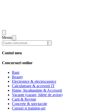
Meniu
Contul meu
Concursuri online
Bani
Beauty
Electronice & electrocasnice
Calculatoare & accesorii IT
Haine, Incaltaminte & Accesorii
Vacante (cazare, bilete de avion)
Carti & Reviste
Concerte & spectacole
Cursuri si training-uri