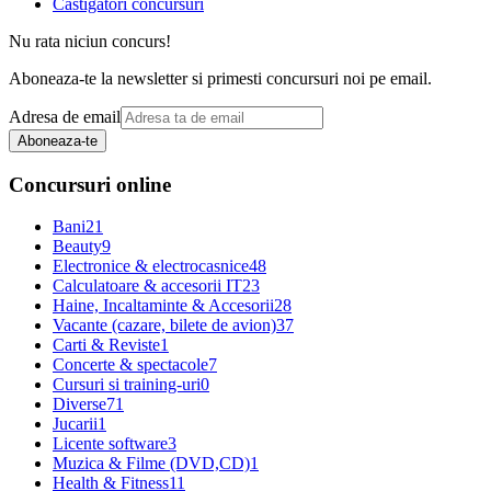
Castigatori concursuri
Nu rata niciun concurs!
Aboneaza-te la newsletter si primesti concursuri noi pe email.
Adresa de email
Aboneaza-te
Concursuri online
Bani
21
Beauty
9
Electronice & electrocasnice
48
Calculatoare & accesorii IT
23
Haine, Incaltaminte & Accesorii
28
Vacante (cazare, bilete de avion)
37
Carti & Reviste
1
Concerte & spectacole
7
Cursuri si training-uri
0
Diverse
71
Jucarii
1
Licente software
3
Muzica & Filme (DVD,CD)
1
Health & Fitness
11