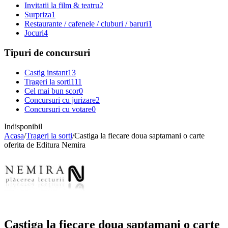
Invitatii la film & teatru
2
Surpriza
1
Restaurante / cafenele / cluburi / baruri
1
Jocuri
4
Tipuri de concursuri
Castig instant
13
Trageri la sorti
111
Cel mai bun scor
0
Concursuri cu jurizare
2
Concursuri cu votare
0
Indisponibil
Acasa
/
Trageri la sorti
/
Castiga la fiecare doua saptamani o carte
oferita de Editura Nemira
Castiga la fiecare doua saptamani o carte