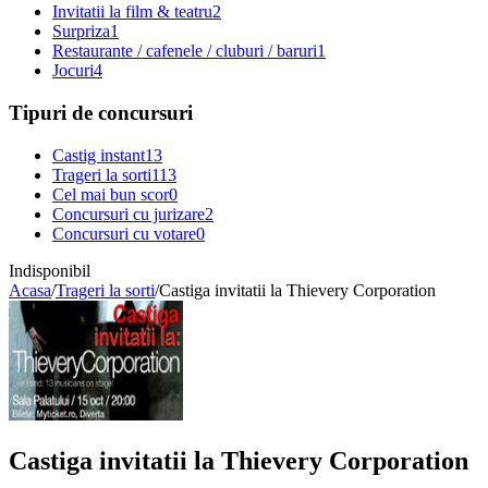
Invitatii la film & teatru
2
Surpriza
1
Restaurante / cafenele / cluburi / baruri
1
Jocuri
4
Tipuri de concursuri
Castig instant
13
Trageri la sorti
113
Cel mai bun scor
0
Concursuri cu jurizare
2
Concursuri cu votare
0
Indisponibil
Acasa
/
Trageri la sorti
/
Castiga invitatii la Thievery Corporation
Castiga invitatii la Thievery Corporation