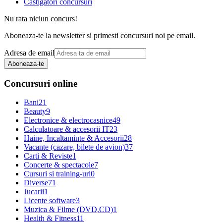
Castigatori concursuri
Nu rata niciun concurs!
Aboneaza-te la newsletter si primesti concursuri noi pe email.
Adresa de email
Aboneaza-te
Concursuri online
Bani
21
Beauty
9
Electronice & electrocasnice
49
Calculatoare & accesorii IT
23
Haine, Incaltaminte & Accesorii
28
Vacante (cazare, bilete de avion)
37
Carti & Reviste
1
Concerte & spectacole
7
Cursuri si training-uri
0
Diverse
71
Jucarii
1
Licente software
3
Muzica & Filme (DVD,CD)
1
Health & Fitness
11