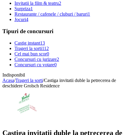
Invitatii la film & teatru
2
Surpriza
1
Restaurante / cafenele / cluburi / baruri
1
Jocuri
4
Tipuri de concursuri
Castig instant
13
Trageri la sorti
112
Cel mai bun scor
0
Concursuri cu jurizare
2
Concursuri cu votare
0
Indisponibil
Acasa
/
Trageri la sorti
/
Castiga invitatii duble la petrecerea de
deschidere Grolsch Residence
Castiga invitatii duble la petrecerea de