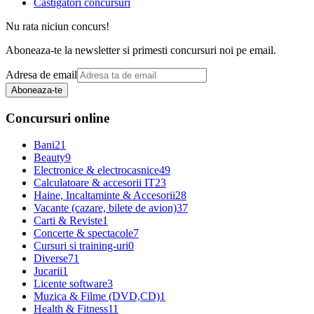
Castigatori concursuri
Nu rata niciun concurs!
Aboneaza-te la newsletter si primesti concursuri noi pe email.
Adresa de email
Aboneaza-te
Concursuri online
Bani
21
Beauty
9
Electronice & electrocasnice
49
Calculatoare & accesorii IT
23
Haine, Incaltaminte & Accesorii
28
Vacante (cazare, bilete de avion)
37
Carti & Reviste
1
Concerte & spectacole
7
Cursuri si training-uri
0
Diverse
71
Jucarii
1
Licente software
3
Muzica & Filme (DVD,CD)
1
Health & Fitness
11