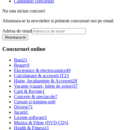
Castigatori concursuri
Nu rata niciun concurs!
Aboneaza-te la newsletter si primesti concursuri noi pe email.
Adresa de email
Aboneaza-te
Concursuri online
Bani
21
Beauty
9
Electronice & electrocasnice
49
Calculatoare & accesorii IT
23
Haine, Incaltaminte & Accesorii
28
Vacante (cazare, bilete de avion)
37
Carti & Reviste
1
Concerte & spectacole
7
Cursuri si training-uri
0
Diverse
71
Jucarii
1
Licente software
3
Muzica & Filme (DVD,CD)
1
Health & Fitness
11