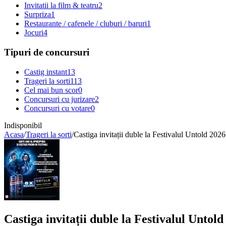
Invitatii la film & teatru
2
Surpriza
1
Restaurante / cafenele / cluburi / baruri
1
Jocuri
4
Tipuri de concursuri
Castig instant
13
Trageri la sorti
113
Cel mai bun scor
0
Concursuri cu jurizare
2
Concursuri cu votare
0
Indisponibil
Acasa
/
Trageri la sorti
/
Castiga invitații duble la Festivalul Untold 2026
Castiga invitații duble la Festivalul Untold