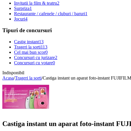
Invitatii la film & teatru
2
Surpriza
1
Restaurante / cafenele / cluburi / baruri
1
Jocuri
4
Tipuri de concursuri
Castig instant
13
Trageri la sorti
113
Cel mai bun scor
0
Concursuri cu jurizare
2
Concursuri cu votare
0
Indisponibil
Acasa
/
Trageri la sorti
/
Castiga instant un aparat foto-instant FUJIFILM
Castiga instant un aparat foto-instant FU