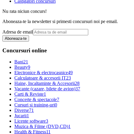
Castigatori concursuri
Nu rata niciun concurs!
Aboneaza-te la newsletter si primesti concursuri noi pe email.
Adresa de email
Aboneaza-te
Concursuri online
Bani
21
Beauty
9
Electronice & electrocasnice
49
Calculatoare & accesorii IT
23
Haine, Incaltaminte & Accesorii
28
Vacante (cazare, bilete de avion)
37
Carti & Reviste
1
Concerte & spectacole
7
Cursuri si training-uri
0
Diverse
71
Jucarii
1
Licente software
3
Muzica & Filme (DVD,CD)
1
Health & Fitness
11