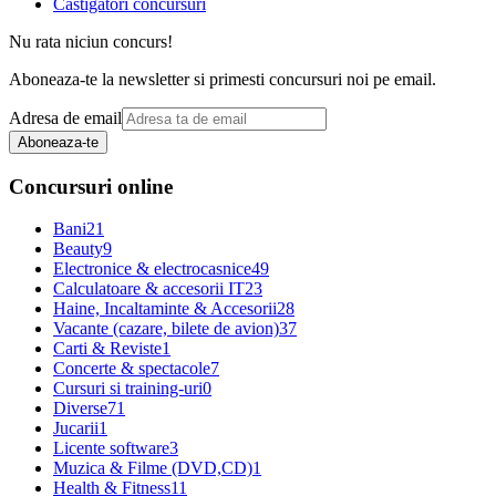
Castigatori concursuri
Nu rata niciun concurs!
Aboneaza-te la newsletter si primesti concursuri noi pe email.
Adresa de email
Aboneaza-te
Concursuri online
Bani
21
Beauty
9
Electronice & electrocasnice
49
Calculatoare & accesorii IT
23
Haine, Incaltaminte & Accesorii
28
Vacante (cazare, bilete de avion)
37
Carti & Reviste
1
Concerte & spectacole
7
Cursuri si training-uri
0
Diverse
71
Jucarii
1
Licente software
3
Muzica & Filme (DVD,CD)
1
Health & Fitness
11