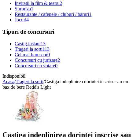
Invitatii la film & teatru
2
Surpriza
1
Restaurante / cafenele / cluburi / baruri
1
Jocuri
4
Tipuri de concursuri
Castig instant
13
Trageri la sorti
113
Cel mai bun scor
0
Concursuri cu jurizare
2
Concursuri cu votare
0
Indisponibil
Acasa
/
Trageri la sorti
/
Castiga indeplinirea dorintei inscrise sau un
bax de bere Redd's Light
Castiga indeplinirea dorintei inscrise sau