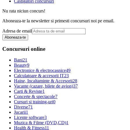
Castigatori concursuri
Nu rata niciun concurs!
Aboneaza-te la newsletter si primesti concursuri noi pe email.
Adresa de email
Aboneaza-te
Concursuri online
Bani
21
Beauty
9
Electronice & electrocasnice
49
Calculatoare & accesorii IT
23
Haine, Incaltaminte & Accesorii
28
Vacante (cazare, bilete de avion)
37
Carti & Reviste
1
Concerte & spectacole
7
Cursuri si training-uri
0
Diverse
71
Jucarii
1
Licente software
3
Muzica & Filme (DVD,CD)
1
Health & Fitness
11