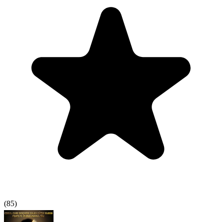
(
85
)