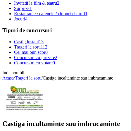
Invitatii la film & teatru
2
Surpriza
1
Restaurante / cafenele / cluburi / baruri
1
Jocuri
4
Tipuri de concursuri
Castig instant
13
Trageri la sorti
112
Cel mai bun scor
0
Concursuri cu jurizare
2
Concursuri cu votare
0
Indisponibil
Acasa
/
Trageri la sorti
/
Castiga incaltaminte sau imbracaminte
Castiga incaltaminte sau imbracaminte