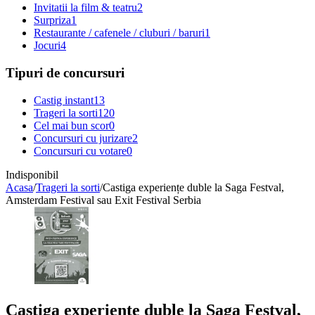
Invitatii la film & teatru
2
Surpriza
1
Restaurante / cafenele / cluburi / baruri
1
Jocuri
4
Tipuri de concursuri
Castig instant
13
Trageri la sorti
120
Cel mai bun scor
0
Concursuri cu jurizare
2
Concursuri cu votare
0
Indisponibil
Acasa
/
Trageri la sorti
/
Castiga experiențe duble la Saga Festval,
Amsterdam Festival sau Exit Festival Serbia
Castiga experiențe duble la Saga Festval,