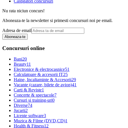
Castigatori concursuri
Nu rata niciun concurs!
Aboneaza-te la newsletter si primesti concursuri noi pe email.
Adresa de email
Aboneaza-te
Concursuri online
Bani
20
Beauty
11
Electronice & electrocasnice
51
Calculatoare & accesorii IT
25
Haine, Incaltaminte & Accesorii
29
Vacante (cazare, bilete de avion)
41
Carti & Reviste
1
Concerte & spectacole
7
Cursuri si training-uri
0
Diverse
74
Jucarii
2
Licente software
3
Muzica & Filme (DVD,CD)
1
Health & Fitness
12