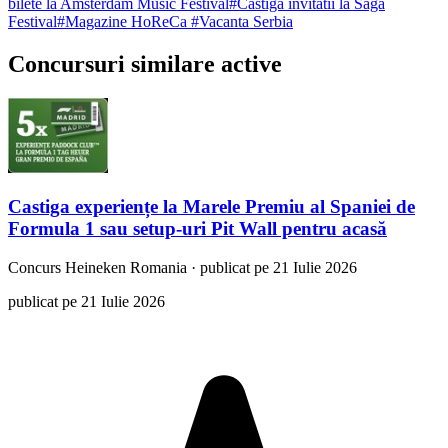
bilete la Amsterdam Music Festival
#
Castiga invitatii la Saga
Festival
#
Magazine HoReCa
#
Vacanta Serbia
Concursuri similare active
Castiga experiențe la Marele Premiu al Spaniei de
Formula 1 sau setup-uri Pit Wall pentru acasă
Concurs
Heineken Romania
·
publicat pe 21 Iulie 2026
publicat pe 21 Iulie 2026