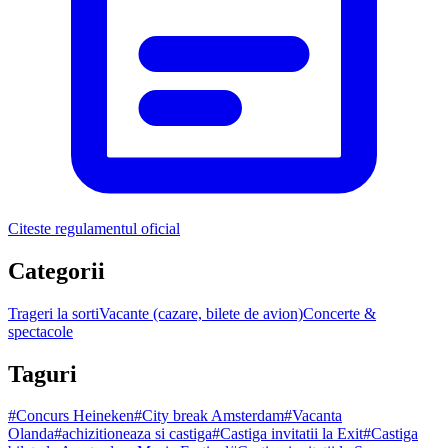
Citeste regulamentul oficial
Categorii
Trageri la sorti
Vacante (cazare, bilete de avion)
Concerte &
spectacole
Taguri
#
Concurs Heineken
#
City break Amsterdam
#
Vacanta
Olanda
#
achizitioneaza si castiga
#
Castiga invitatii la Exit
#
Castiga