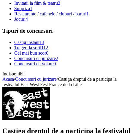
Invitatii la film & teatru
2
Surpriza
1
Restaurante / cafenele / cluburi / baruri
1
Jocuri
4
Tipuri de concursuri
Castig instant
13
Trageri la sorti
112
Cel mai bun scor
0
Concursuri cu jurizare
2
Concursuri cu votare
0
Indisponibil
Acasa
/
Concursuri cu jurizare
/
Castiga dreptul de a participa la
festivalul East West Fest France de la Lille
Castiga dreptul de a participa la festivalul