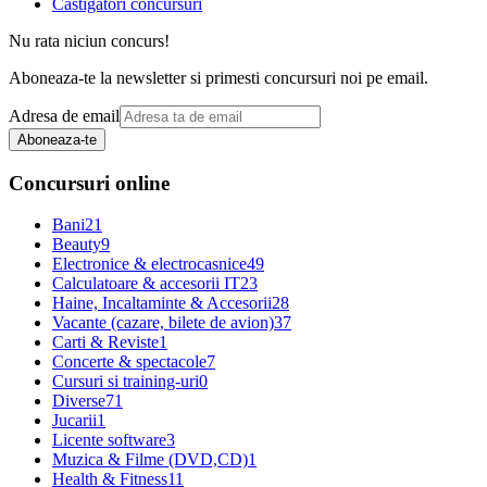
Castigatori concursuri
Nu rata niciun concurs!
Aboneaza-te la newsletter si primesti concursuri noi pe email.
Adresa de email
Aboneaza-te
Concursuri online
Bani
21
Beauty
9
Electronice & electrocasnice
49
Calculatoare & accesorii IT
23
Haine, Incaltaminte & Accesorii
28
Vacante (cazare, bilete de avion)
37
Carti & Reviste
1
Concerte & spectacole
7
Cursuri si training-uri
0
Diverse
71
Jucarii
1
Licente software
3
Muzica & Filme (DVD,CD)
1
Health & Fitness
11