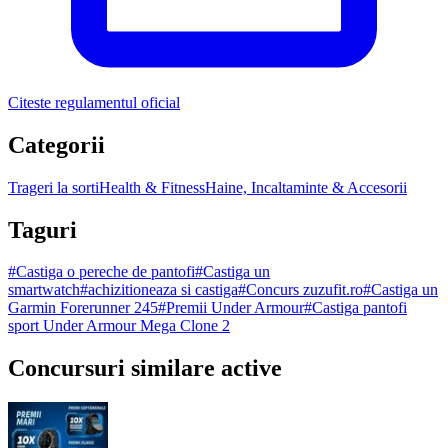
Citeste regulamentul oficial
Categorii
Trageri la sorti
Health & Fitness
Haine, Incaltaminte & Accesorii
Taguri
#
Castiga o pereche de pantofi
#
Castiga un
smartwatch
#
achizitioneaza si castiga
#
Concurs zuzufit.ro
#
Castiga un
Garmin Forerunner 245
#
Premii Under Armour
#
Castiga pantofi
sport Under Armour Mega Clone 2
Concursuri similare active