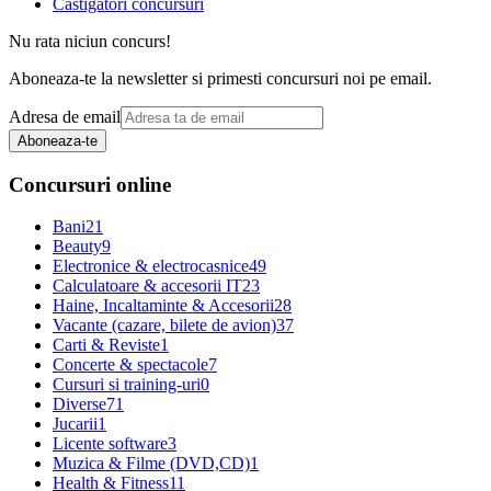
Castigatori concursuri
Nu rata niciun concurs!
Aboneaza-te la newsletter si primesti concursuri noi pe email.
Adresa de email
Aboneaza-te
Concursuri online
Bani
21
Beauty
9
Electronice & electrocasnice
49
Calculatoare & accesorii IT
23
Haine, Incaltaminte & Accesorii
28
Vacante (cazare, bilete de avion)
37
Carti & Reviste
1
Concerte & spectacole
7
Cursuri si training-uri
0
Diverse
71
Jucarii
1
Licente software
3
Muzica & Filme (DVD,CD)
1
Health & Fitness
11