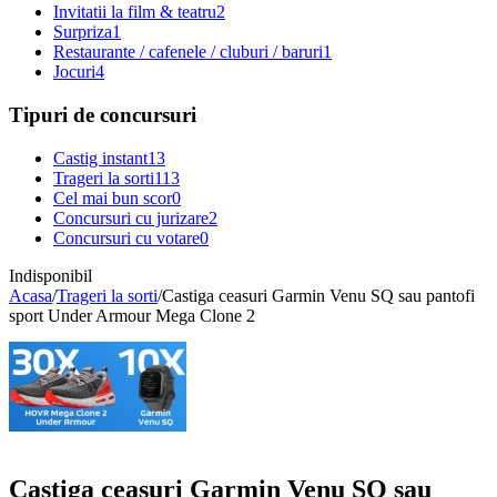
Invitatii la film & teatru
2
Surpriza
1
Restaurante / cafenele / cluburi / baruri
1
Jocuri
4
Tipuri de concursuri
Castig instant
13
Trageri la sorti
113
Cel mai bun scor
0
Concursuri cu jurizare
2
Concursuri cu votare
0
Indisponibil
Acasa
/
Trageri la sorti
/
Castiga ceasuri Garmin Venu SQ sau pantofi
sport Under Armour Mega Clone 2
Castiga ceasuri Garmin Venu SQ sau