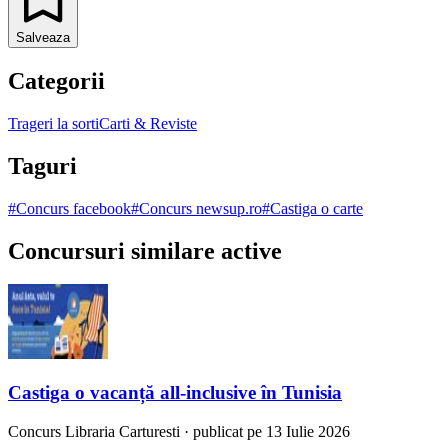
Salveaza
Categorii
Trageri la sorti
Carti & Reviste
Taguri
#
Concurs facebook
#
Concurs newsup.ro
#
Castiga o carte
Concursuri similare active
Castiga o vacanță all-inclusive în Tunisia
Concurs
Libraria Carturesti
·
publicat pe 13 Iulie 2026