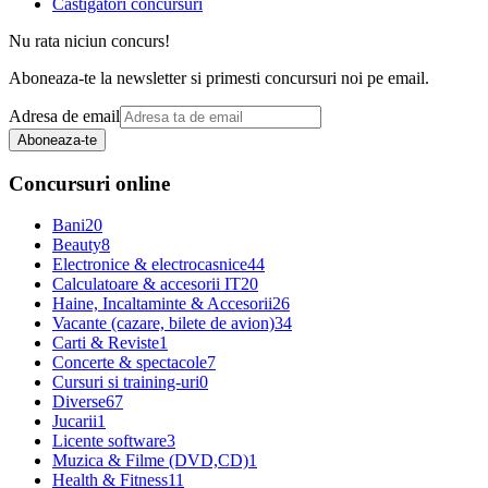
Castigatori concursuri
Nu rata niciun concurs!
Aboneaza-te la newsletter si primesti concursuri noi pe email.
Adresa de email
Aboneaza-te
Concursuri online
Bani
20
Beauty
8
Electronice & electrocasnice
44
Calculatoare & accesorii IT
20
Haine, Incaltaminte & Accesorii
26
Vacante (cazare, bilete de avion)
34
Carti & Reviste
1
Concerte & spectacole
7
Cursuri si training-uri
0
Diverse
67
Jucarii
1
Licente software
3
Muzica & Filme (DVD,CD)
1
Health & Fitness
11