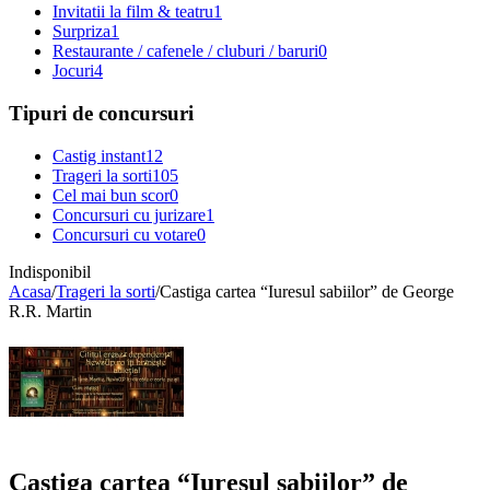
Invitatii la film & teatru
1
Surpriza
1
Restaurante / cafenele / cluburi / baruri
0
Jocuri
4
Tipuri de concursuri
Castig instant
12
Trageri la sorti
105
Cel mai bun scor
0
Concursuri cu jurizare
1
Concursuri cu votare
0
Indisponibil
Acasa
/
Trageri la sorti
/
Castiga cartea “Iuresul sabiilor” de George
R.R. Martin
Castiga cartea “Iuresul sabiilor” de