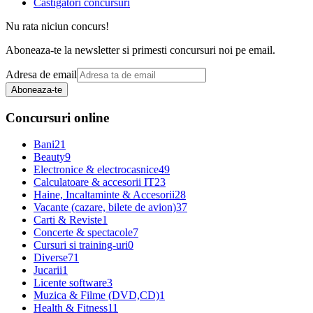
Castigatori concursuri
Nu rata niciun concurs!
Aboneaza-te la newsletter si primesti concursuri noi pe email.
Adresa de email
Aboneaza-te
Concursuri online
Bani
21
Beauty
9
Electronice & electrocasnice
49
Calculatoare & accesorii IT
23
Haine, Incaltaminte & Accesorii
28
Vacante (cazare, bilete de avion)
37
Carti & Reviste
1
Concerte & spectacole
7
Cursuri si training-uri
0
Diverse
71
Jucarii
1
Licente software
3
Muzica & Filme (DVD,CD)
1
Health & Fitness
11