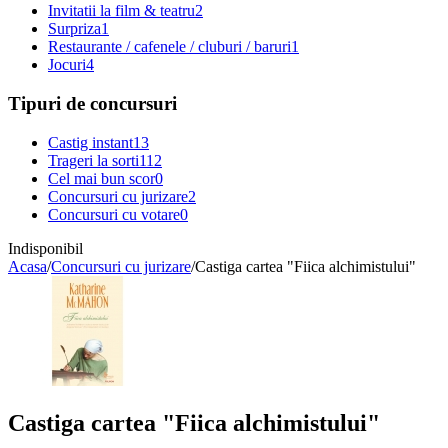
Invitatii la film & teatru
2
Surpriza
1
Restaurante / cafenele / cluburi / baruri
1
Jocuri
4
Tipuri de concursuri
Castig instant
13
Trageri la sorti
112
Cel mai bun scor
0
Concursuri cu jurizare
2
Concursuri cu votare
0
Indisponibil
Acasa
/
Concursuri cu jurizare
/
Castiga cartea "Fiica alchimistului"
Castiga cartea "Fiica alchimistului"