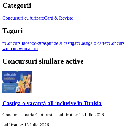
Categorii
Concursuri cu jurizare
Carti & Reviste
Taguri
#
Concurs facebook
#
raspunde si castiga
#
Castiga o carte
#
Concurs
woman2woman.ro
Concursuri similare active
Castiga o vacanță all-inclusive în Tunisia
Concurs
Libraria Carturesti
·
publicat pe 13 Iulie 2026
publicat pe 13 Iulie 2026