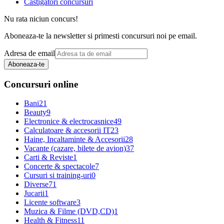
Castigatori concursuri
Nu rata niciun concurs!
Aboneaza-te la newsletter si primesti concursuri noi pe email.
Adresa de email
Aboneaza-te
Concursuri online
Bani
21
Beauty
9
Electronice & electrocasnice
49
Calculatoare & accesorii IT
23
Haine, Incaltaminte & Accesorii
28
Vacante (cazare, bilete de avion)
37
Carti & Reviste
1
Concerte & spectacole
7
Cursuri si training-uri
0
Diverse
71
Jucarii
1
Licente software
3
Muzica & Filme (DVD,CD)
1
Health & Fitness
11