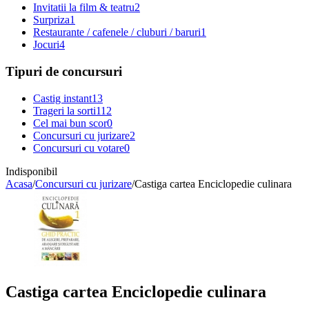
Invitatii la film & teatru
2
Surpriza
1
Restaurante / cafenele / cluburi / baruri
1
Jocuri
4
Tipuri de concursuri
Castig instant
13
Trageri la sorti
112
Cel mai bun scor
0
Concursuri cu jurizare
2
Concursuri cu votare
0
Indisponibil
Acasa
/
Concursuri cu jurizare
/
Castiga cartea Enciclopedie culinara
Castiga cartea Enciclopedie culinara