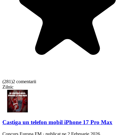
(
281
)
2 comentarii
Zilnic
Castiga un telefon mobil iPhone 17 Pro Max
Concurs
Europa FM
·
publicat pe 2 Februarie 2026