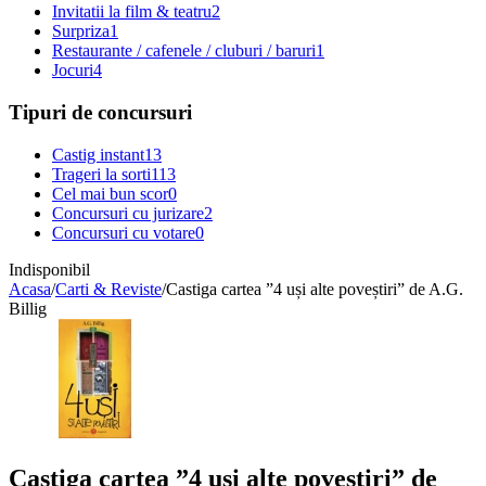
Invitatii la film & teatru
2
Surpriza
1
Restaurante / cafenele / cluburi / baruri
1
Jocuri
4
Tipuri de concursuri
Castig instant
13
Trageri la sorti
113
Cel mai bun scor
0
Concursuri cu jurizare
2
Concursuri cu votare
0
Indisponibil
Acasa
/
Carti & Reviste
/
Castiga cartea ”4 uși alte poveștiri” de A.G.
Billig
Castiga cartea ”4 uși alte poveștiri” de