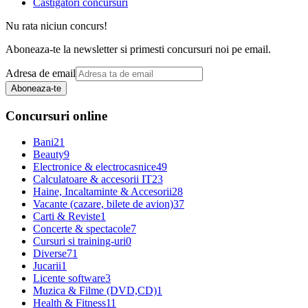
Castigatori concursuri
Nu rata niciun concurs!
Aboneaza-te la newsletter si primesti concursuri noi pe email.
Adresa de email
Aboneaza-te
Concursuri online
Bani
21
Beauty
9
Electronice & electrocasnice
49
Calculatoare & accesorii IT
23
Haine, Incaltaminte & Accesorii
28
Vacante (cazare, bilete de avion)
37
Carti & Reviste
1
Concerte & spectacole
7
Cursuri si training-uri
0
Diverse
71
Jucarii
1
Licente software
3
Muzica & Filme (DVD,CD)
1
Health & Fitness
11