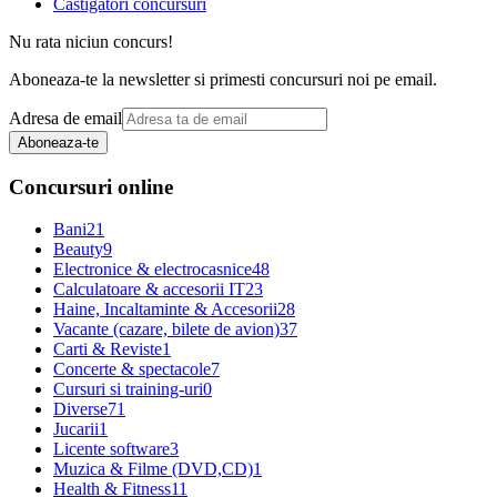
Castigatori concursuri
Nu rata niciun concurs!
Aboneaza-te la newsletter si primesti concursuri noi pe email.
Adresa de email
Aboneaza-te
Concursuri online
Bani
21
Beauty
9
Electronice & electrocasnice
48
Calculatoare & accesorii IT
23
Haine, Incaltaminte & Accesorii
28
Vacante (cazare, bilete de avion)
37
Carti & Reviste
1
Concerte & spectacole
7
Cursuri si training-uri
0
Diverse
71
Jucarii
1
Licente software
3
Muzica & Filme (DVD,CD)
1
Health & Fitness
11