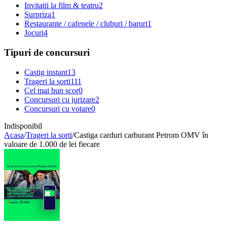
Invitatii la film & teatru
2
Surpriza
1
Restaurante / cafenele / cluburi / baruri
1
Jocuri
4
Tipuri de concursuri
Castig instant
13
Trageri la sorti
111
Cel mai bun scor
0
Concursuri cu jurizare
2
Concursuri cu votare
0
Indisponibil
Acasa
/
Trageri la sorti
/
Castiga carduri carburant Petrom OMV în
valoare de 1.000 de lei fiecare