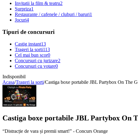
Invitatii la film & teatru
2
Surpriza
1
Restaurante / cafenele / cluburi / baruri
1
Jocuri
4
Tipuri de concursuri
Castig instant
13
Trageri la sorti
113
Cel mai bun scor
0
Concursuri cu jurizare
2
Concursuri cu votare
0
Indisponibil
Acasa
/
Trageri la sorti
/
Castiga boxe portabile JBL Partybox On The G
Castiga boxe portabile JBL Partybox On 
“Distracție de vara și premii smart!” - Concurs Orange