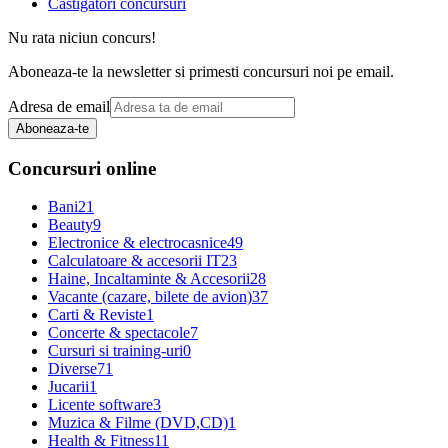
Castigatori concursuri
Nu rata niciun concurs!
Aboneaza-te la newsletter si primesti concursuri noi pe email.
Adresa de email
Aboneaza-te
Concursuri online
Bani
21
Beauty
9
Electronice & electrocasnice
49
Calculatoare & accesorii IT
23
Haine, Incaltaminte & Accesorii
28
Vacante (cazare, bilete de avion)
37
Carti & Reviste
1
Concerte & spectacole
7
Cursuri si training-uri
0
Diverse
71
Jucarii
1
Licente software
3
Muzica & Filme (DVD,CD)
1
Health & Fitness
11