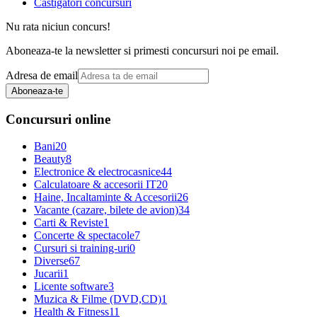
Castigatori concursuri
Nu rata niciun concurs!
Aboneaza-te la newsletter si primesti concursuri noi pe email.
Adresa de email
Aboneaza-te
Concursuri online
Bani
20
Beauty
8
Electronice & electrocasnice
44
Calculatoare & accesorii IT
20
Haine, Incaltaminte & Accesorii
26
Vacante (cazare, bilete de avion)
34
Carti & Reviste
1
Concerte & spectacole
7
Cursuri si training-uri
0
Diverse
67
Jucarii
1
Licente software
3
Muzica & Filme (DVD,CD)
1
Health & Fitness
11