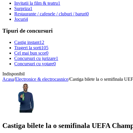
Invitatii la film & teatru
1
Surpriza
1
Restaurante / cafenele / cluburi / baruri
0
Jocuri
4
Tipuri de concursuri
Castig instant
12
Trageri la sorti
105
Cel mai bun scor
0
Concursuri cu jurizare
1
Concursuri cu votare
0
Indisponibil
Acasa
/
Electronice & electrocasnice
/
Castiga bilete la o semifinala U
Castiga bilete la o semifinala UEFA Champ