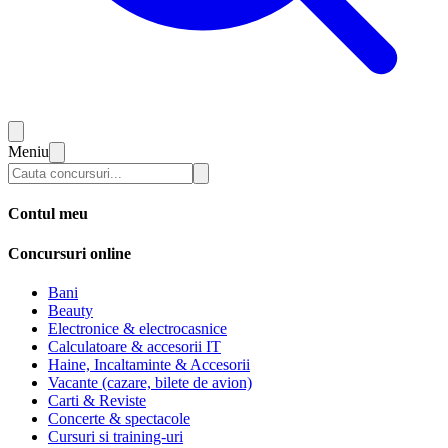
Meniu
Contul meu
Concursuri online
Bani
Beauty
Electronice & electrocasnice
Calculatoare & accesorii IT
Haine, Incaltaminte & Accesorii
Vacante (cazare, bilete de avion)
Carti & Reviste
Concerte & spectacole
Cursuri si training-uri