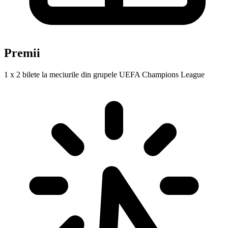
Premii
1 x 2 bilete la meciurile din grupele UEFA Champions League