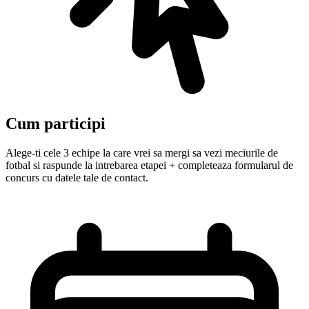
Cum participi
Alege-ti cele 3 echipe la care vrei sa mergi sa vezi meciurile de
fotbal si raspunde la intrebarea etapei + completeaza formularul de
concurs cu datele tale de contact.