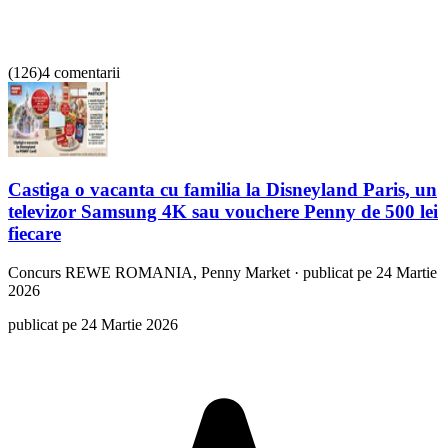
(
126
)
4 comentarii
Castiga o vacanta cu familia la Disneyland Paris, un
televizor Samsung 4K sau vouchere Penny de 500 lei
fiecare
Concurs
REWE ROMANIA, Penny Market
·
publicat pe 24 Martie
2026
publicat pe 24 Martie 2026