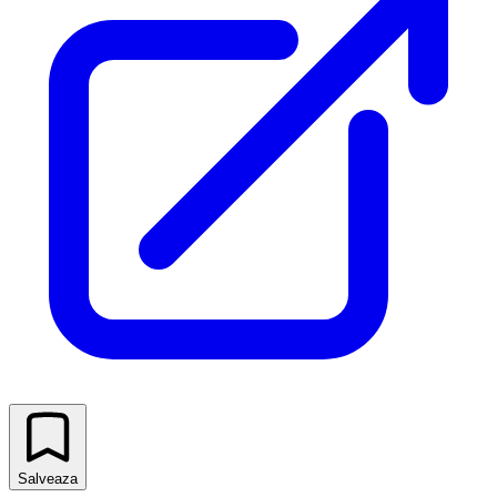
Salveaza