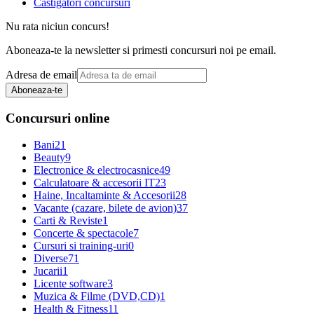
Castigatori concursuri
Nu rata niciun concurs!
Aboneaza-te la newsletter si primesti concursuri noi pe email.
Adresa de email
Aboneaza-te
Concursuri online
Bani
21
Beauty
9
Electronice & electrocasnice
49
Calculatoare & accesorii IT
23
Haine, Incaltaminte & Accesorii
28
Vacante (cazare, bilete de avion)
37
Carti & Reviste
1
Concerte & spectacole
7
Cursuri si training-uri
0
Diverse
71
Jucarii
1
Licente software
3
Muzica & Filme (DVD,CD)
1
Health & Fitness
11