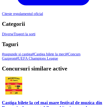
Citeste regulamentul oficial
Categorii
Diverse
Trageri la sorti
Taguri
#
raspunde si castiga
#
Castiga bilete la meci
#
Concurs
Gazprom
#
UEFA Champions League
Concursuri similare active
Castiga bilete la cel mai mare festival de muzica din