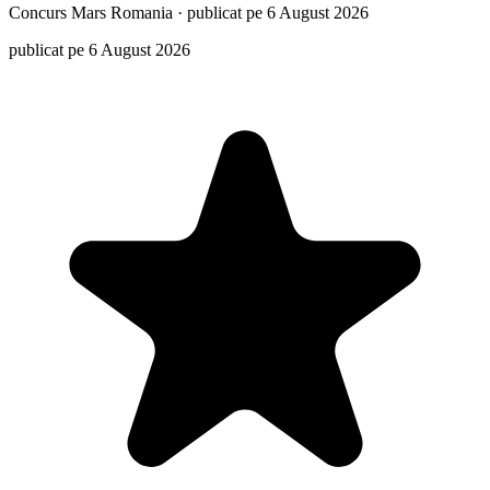
Concurs
Mars Romania
·
publicat pe 6 August 2026
publicat pe 6 August 2026