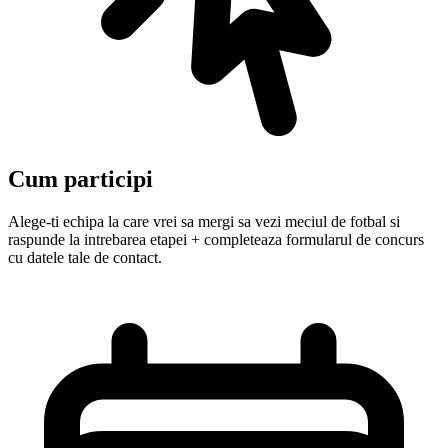
Cum participi
Alege-ti echipa la care vrei sa mergi sa vezi meciul de fotbal si
raspunde la intrebarea etapei + completeaza formularul de concurs
cu datele tale de contact.