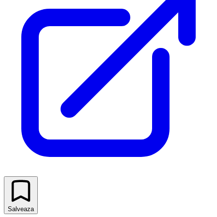
Salveaza