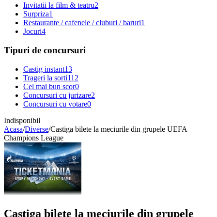
Invitatii la film & teatru
2
Surpriza
1
Restaurante / cafenele / cluburi / baruri
1
Jocuri
4
Tipuri de concursuri
Castig instant
13
Trageri la sorti
112
Cel mai bun scor
0
Concursuri cu jurizare
2
Concursuri cu votare
0
Indisponibil
Acasa
/
Diverse
/
Castiga bilete la meciurile din grupele UEFA
Champions League
Castiga bilete la meciurile din grupele