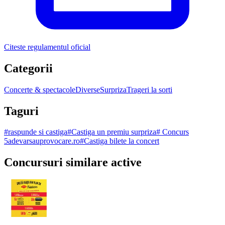
Citeste regulamentul oficial
Categorii
Concerte & spectacole
Diverse
Surpriza
Trageri la sorti
Taguri
#
raspunde si castiga
#
Castiga un premiu surpriza
#
Concurs
5adevarsauprovocare.ro
#
Castiga bilete la concert
Concursuri similare active