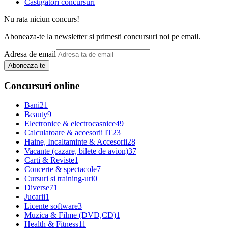
Castigatori concursuri
Nu rata niciun concurs!
Aboneaza-te la newsletter si primesti concursuri noi pe email.
Adresa de email
Aboneaza-te
Concursuri online
Bani
21
Beauty
9
Electronice & electrocasnice
49
Calculatoare & accesorii IT
23
Haine, Incaltaminte & Accesorii
28
Vacante (cazare, bilete de avion)
37
Carti & Reviste
1
Concerte & spectacole
7
Cursuri si training-uri
0
Diverse
71
Jucarii
1
Licente software
3
Muzica & Filme (DVD,CD)
1
Health & Fitness
11