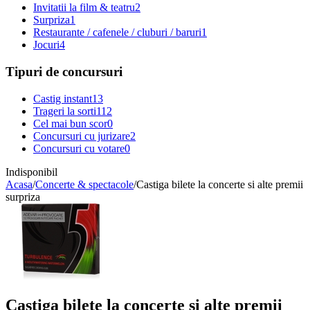
Invitatii la film & teatru
2
Surpriza
1
Restaurante / cafenele / cluburi / baruri
1
Jocuri
4
Tipuri de concursuri
Castig instant
13
Trageri la sorti
112
Cel mai bun scor
0
Concursuri cu jurizare
2
Concursuri cu votare
0
Indisponibil
Acasa
/
Concerte & spectacole
/
Castiga bilete la concerte si alte premii
surpriza
Castiga bilete la concerte si alte premii