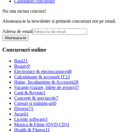
Castigatori concursuri
Nu rata niciun concurs!
Aboneaza-te la newsletter si primesti concursuri noi pe email.
Adresa de email
Aboneaza-te
Concursuri online
Bani
21
Beauty
9
Electronice & electrocasnice
48
Calculatoare & accesorii IT
23
Haine, Incaltaminte & Accesorii
28
Vacante (cazare, bilete de avion)
37
Carti & Reviste
1
Concerte & spectacole
7
Cursuri si training-uri
0
Diverse
71
Jucarii
1
Licente software
3
Muzica & Filme (DVD,CD)
1
Health & Fitness
11