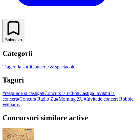
Salveaza
Categorii
Trageri la sorti
Concerte & spectacole
Taguri
#
raspunde si castiga
#
Concurs la radio
#
Castiga invitatii la
concert
#
Concurs Radio Zu
#
Morning ZU
#
Invitatie concert Robbie
Williams
Concursuri similare active