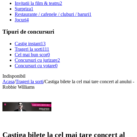
Invitatii la film & teatru
2
Surpriza
1
Restaurante / cafenele / cluburi / baruri
1
Jocuri
4
Tipuri de concursuri
Castig instant
13
Trageri la sorti
111
Cel mai bun scor
0
Concursuri cu jurizare
2
Concursuri cu votare
0
Indisponibil
Acasa
/
Trageri la sorti
/
Castiga bilete la cel mai tare concert al anului -
Robbie Williams
Castiga bilete la cel mai tare concert al