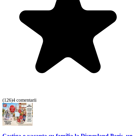
(
126
)
4 comentarii
Castiga o vacanta cu familia la Disneyland Paris, un