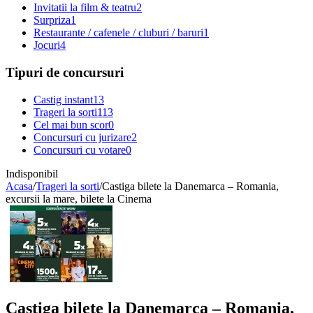
Invitatii la film & teatru
2
Surpriza
1
Restaurante / cafenele / cluburi / baruri
1
Jocuri
4
Tipuri de concursuri
Castig instant
13
Trageri la sorti
113
Cel mai bun scor
0
Concursuri cu jurizare
2
Concursuri cu votare
0
Indisponibil
Acasa
/
Trageri la sorti
/
Castiga bilete la Danemarca – Romania,
excursii la mare, bilete la Cinema
Castiga bilete la Danemarca – Romania,