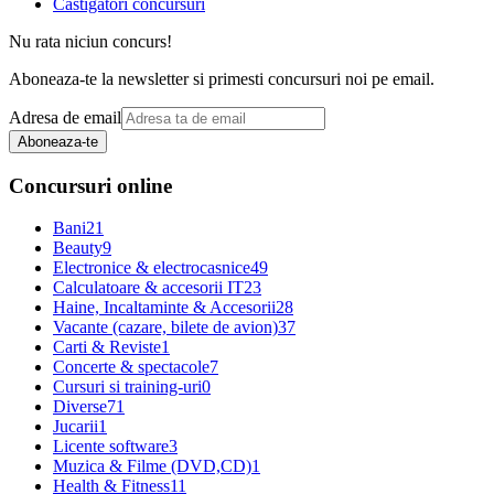
Castigatori concursuri
Nu rata niciun concurs!
Aboneaza-te la newsletter si primesti concursuri noi pe email.
Adresa de email
Aboneaza-te
Concursuri online
Bani
21
Beauty
9
Electronice & electrocasnice
49
Calculatoare & accesorii IT
23
Haine, Incaltaminte & Accesorii
28
Vacante (cazare, bilete de avion)
37
Carti & Reviste
1
Concerte & spectacole
7
Cursuri si training-uri
0
Diverse
71
Jucarii
1
Licente software
3
Muzica & Filme (DVD,CD)
1
Health & Fitness
11