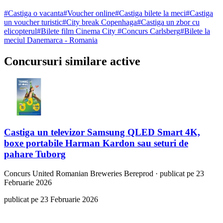
#
Castiga o vacanta
#
Voucher online
#
Castiga bilete la meci
#
Castiga
un voucher turistic
#
City break Copenhaga
#
Castiga un zbor cu
elicopterul
#
Bilete film Cinema City
#
Concurs Carlsberg
#
Bilete la
meciul Danemarca - Romania
Concursuri similare active
Castiga un televizor Samsung QLED Smart 4K,
boxe portabile Harman Kardon sau seturi de
pahare Tuborg
Concurs
United Romanian Breweries Bereprod
·
publicat pe 23
Februarie 2026
publicat pe 23 Februarie 2026