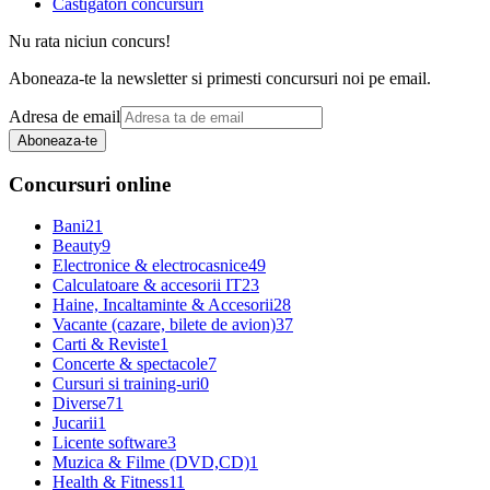
Castigatori concursuri
Nu rata niciun concurs!
Aboneaza-te la newsletter si primesti concursuri noi pe email.
Adresa de email
Aboneaza-te
Concursuri online
Bani
21
Beauty
9
Electronice & electrocasnice
49
Calculatoare & accesorii IT
23
Haine, Incaltaminte & Accesorii
28
Vacante (cazare, bilete de avion)
37
Carti & Reviste
1
Concerte & spectacole
7
Cursuri si training-uri
0
Diverse
71
Jucarii
1
Licente software
3
Muzica & Filme (DVD,CD)
1
Health & Fitness
11