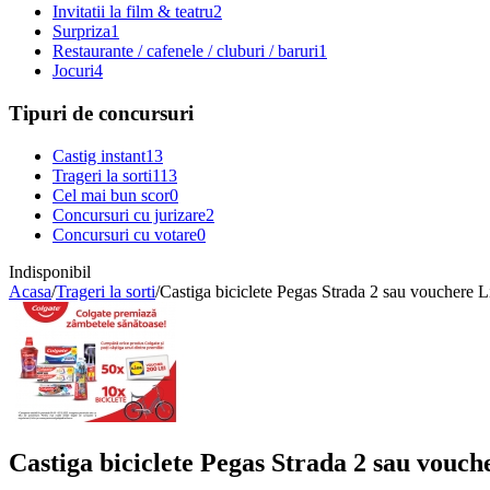
Invitatii la film & teatru
2
Surpriza
1
Restaurante / cafenele / cluburi / baruri
1
Jocuri
4
Tipuri de concursuri
Castig instant
13
Trageri la sorti
113
Cel mai bun scor
0
Concursuri cu jurizare
2
Concursuri cu votare
0
Indisponibil
Acasa
/
Trageri la sorti
/
Castiga biciclete Pegas Strada 2 sau vouchere Li
Castiga biciclete Pegas Strada 2 sau vouche