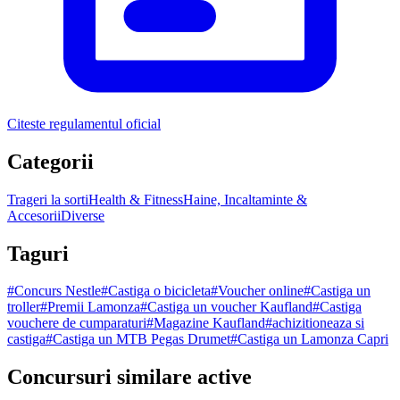
Citeste regulamentul oficial
Categorii
Trageri la sorti
Health & Fitness
Haine, Incaltaminte &
Accesorii
Diverse
Taguri
#
Concurs Nestle
#
Castiga o bicicleta
#
Voucher online
#
Castiga un
troller
#
Premii Lamonza
#
Castiga un voucher Kaufland
#
Castiga
vouchere de cumparaturi
#
Magazine Kaufland
#
achizitioneaza si
castiga
#
Castiga un MTB Pegas Drumet
#
Castiga un Lamonza Capri
Concursuri similare active