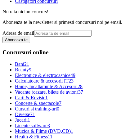
Castigatori concursuri
Nu rata niciun concurs!
Aboneaza-te la newsletter si primesti concursuri noi pe email.
Adresa de email
Aboneaza-te
Concursuri online
Bani
21
Beauty
9
Electronice & electrocasnice
49
Calculatoare & accesorii IT
23
Haine, Incaltaminte & Accesorii
28
Vacante (cazare, bilete de avion)
37
Carti & Reviste
1
Concerte & spectacole
7
Cursuri si training-uri
0
Diverse
71
Jucarii
1
Licente software
3
Muzica & Filme (DVD,CD)
1
Health & Fitness
11