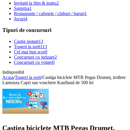
Invitatii la film & teatru
2
Surpriza
1
Restaurante / cafenele / cluburi / baruri
1
Jocuri
4
Tipuri de concursuri
Castig instant
13
Trageri la sorti
113
Cel mai bun scor
0
Concursuri cu jurizare
2
Concursuri cu votare
0
Indisponibil
Acasa
/
Trageri la sorti
/
Castiga biciclete MTB Pegas Drumeț, trollere
Lamonza Capri sau vouchere Kaufland de 500 lei
Castiga biciclete MTB Pegas Drumeț,