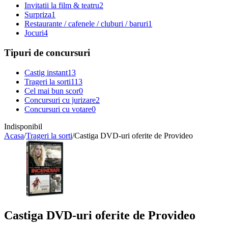
Invitatii la film & teatru
2
Surpriza
1
Restaurante / cafenele / cluburi / baruri
1
Jocuri
4
Tipuri de concursuri
Castig instant
13
Trageri la sorti
113
Cel mai bun scor
0
Concursuri cu jurizare
2
Concursuri cu votare
0
Indisponibil
Acasa
/
Trageri la sorti
/
Castiga DVD-uri oferite de Provideo
Castiga DVD-uri oferite de Provideo