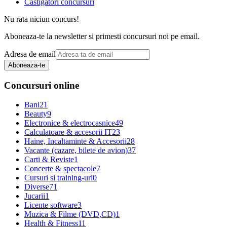
Castigatori concursuri
Nu rata niciun concurs!
Aboneaza-te la newsletter si primesti concursuri noi pe email.
Adresa de email
Aboneaza-te
Concursuri online
Bani
21
Beauty
9
Electronice & electrocasnice
49
Calculatoare & accesorii IT
23
Haine, Incaltaminte & Accesorii
28
Vacante (cazare, bilete de avion)
37
Carti & Reviste
1
Concerte & spectacole
7
Cursuri si training-uri
0
Diverse
71
Jucarii
1
Licente software
3
Muzica & Filme (DVD,CD)
1
Health & Fitness
11