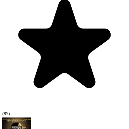
(
85
)