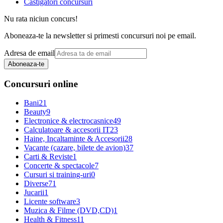
Castigatori concursuri
Nu rata niciun concurs!
Aboneaza-te la newsletter si primesti concursuri noi pe email.
Adresa de email
Aboneaza-te
Concursuri online
Bani
21
Beauty
9
Electronice & electrocasnice
49
Calculatoare & accesorii IT
23
Haine, Incaltaminte & Accesorii
28
Vacante (cazare, bilete de avion)
37
Carti & Reviste
1
Concerte & spectacole
7
Cursuri si training-uri
0
Diverse
71
Jucarii
1
Licente software
3
Muzica & Filme (DVD,CD)
1
Health & Fitness
11