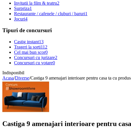
Invitatii la film & teatru
2
Surpriza
1
Restaurante / cafenele / cluburi / baruri
1
Jocuri
4
Tipuri de concursuri
Castig instant
13
Trageri la sorti
112
Cel mai bun scor
0
Concursuri cu jurizare
2
Concursuri cu votare
0
Indisponibil
Acasa
/
Diverse
/
Castiga 9 amenajari interioare pentru casa ta cu produs
Castiga 9 amenajari interioare pentru casa 