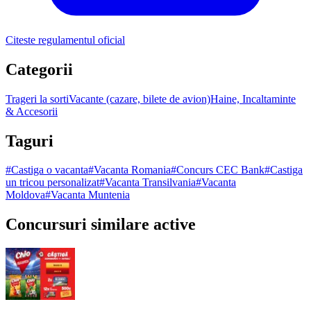
Citeste regulamentul oficial
Categorii
Trageri la sorti
Vacante (cazare, bilete de avion)
Haine, Incaltaminte
& Accesorii
Taguri
#
Castiga o vacanta
#
Vacanta Romania
#
Concurs CEC Bank
#
Castiga
un tricou personalizat
#
Vacanta Transilvania
#
Vacanta
Moldova
#
Vacanta Muntenia
Concursuri similare active