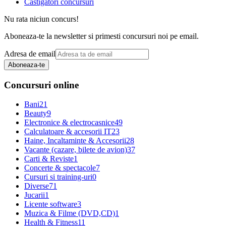
Castigatori concursuri
Nu rata niciun concurs!
Aboneaza-te la newsletter si primesti concursuri noi pe email.
Adresa de email
Aboneaza-te
Concursuri online
Bani
21
Beauty
9
Electronice & electrocasnice
49
Calculatoare & accesorii IT
23
Haine, Incaltaminte & Accesorii
28
Vacante (cazare, bilete de avion)
37
Carti & Reviste
1
Concerte & spectacole
7
Cursuri si training-uri
0
Diverse
71
Jucarii
1
Licente software
3
Muzica & Filme (DVD,CD)
1
Health & Fitness
11