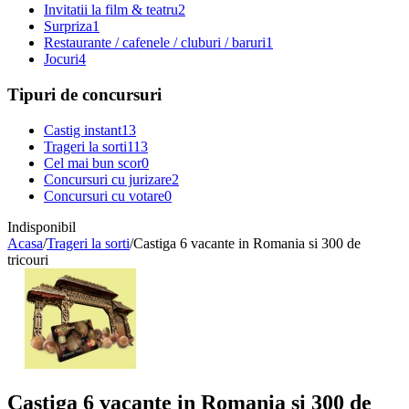
Invitatii la film & teatru
2
Surpriza
1
Restaurante / cafenele / cluburi / baruri
1
Jocuri
4
Tipuri de concursuri
Castig instant
13
Trageri la sorti
113
Cel mai bun scor
0
Concursuri cu jurizare
2
Concursuri cu votare
0
Indisponibil
Acasa
/
Trageri la sorti
/
Castiga 6 vacante in Romania si 300 de
tricouri
Castiga 6 vacante in Romania si 300 de