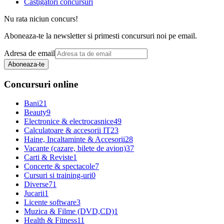
Castigatori concursuri
Nu rata niciun concurs!
Aboneaza-te la newsletter si primesti concursuri noi pe email.
Adresa de email
Aboneaza-te
Concursuri online
Bani
21
Beauty
9
Electronice & electrocasnice
49
Calculatoare & accesorii IT
23
Haine, Incaltaminte & Accesorii
28
Vacante (cazare, bilete de avion)
37
Carti & Reviste
1
Concerte & spectacole
7
Cursuri si training-uri
0
Diverse
71
Jucarii
1
Licente software
3
Muzica & Filme (DVD,CD)
1
Health & Fitness
11