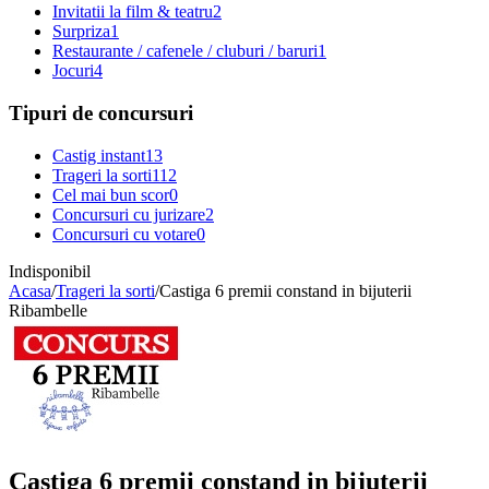
Invitatii la film & teatru
2
Surpriza
1
Restaurante / cafenele / cluburi / baruri
1
Jocuri
4
Tipuri de concursuri
Castig instant
13
Trageri la sorti
112
Cel mai bun scor
0
Concursuri cu jurizare
2
Concursuri cu votare
0
Indisponibil
Acasa
/
Trageri la sorti
/
Castiga 6 premii constand in bijuterii
Ribambelle
Castiga 6 premii constand in bijuterii