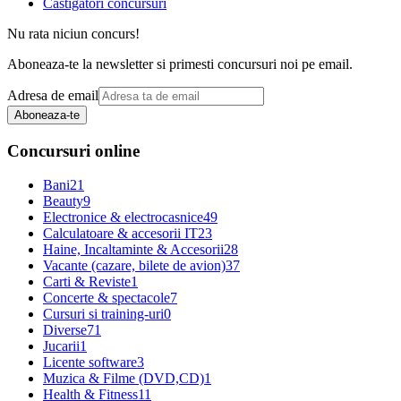
Castigatori concursuri
Nu rata niciun concurs!
Aboneaza-te la newsletter si primesti concursuri noi pe email.
Adresa de email
Aboneaza-te
Concursuri online
Bani
21
Beauty
9
Electronice & electrocasnice
49
Calculatoare & accesorii IT
23
Haine, Incaltaminte & Accesorii
28
Vacante (cazare, bilete de avion)
37
Carti & Reviste
1
Concerte & spectacole
7
Cursuri si training-uri
0
Diverse
71
Jucarii
1
Licente software
3
Muzica & Filme (DVD,CD)
1
Health & Fitness
11