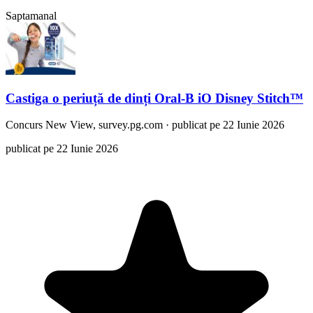
Saptamanal
Castiga o periuță de dinți Oral-B iO Disney Stitch™
Concurs
New View, survey.pg.com
·
publicat pe 22 Iunie 2026
publicat pe 22 Iunie 2026