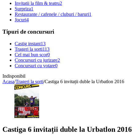
Invitatii la film & teatru
2
Surpriza
1
Restaurante / cafenele / cluburi / baruri
1
Jocuri
4
Tipuri de concursuri
Castig instant
13
Trageri la sorti
113
Cel mai bun scor
0
Concursuri cu jurizare
2
Concursuri cu votare
0
Indisponibil
Acasa
/
Trageri la sorti
/
Castiga 6 invitații duble la Urbatlon 2016
Castiga 6 invitații duble la Urbatlon 2016