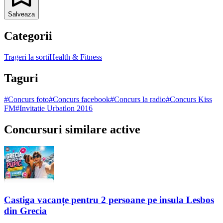
Salveaza
Categorii
Trageri la sorti
Health & Fitness
Taguri
#
Concurs foto
#
Concurs facebook
#
Concurs la radio
#
Concurs Kiss
FM
#
Invitatie Urbatlon 2016
Concursuri similare active
Castiga vacanțe pentru 2 persoane pe insula Lesbos
din Grecia