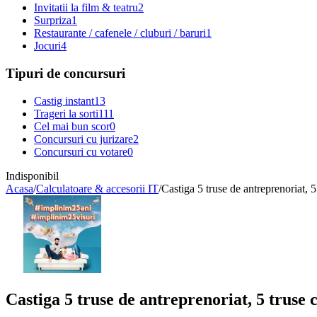
Invitatii la film & teatru
2
Surpriza
1
Restaurante / cafenele / cluburi / baruri
1
Jocuri
4
Tipuri de concursuri
Castig instant
13
Trageri la sorti
111
Cel mai bun scor
0
Concursuri cu jurizare
2
Concursuri cu votare
0
Indisponibil
Acasa
/
Calculatoare & accesorii IT
/
Castiga 5 truse de antreprenoriat, 5
Castiga 5 truse de antreprenoriat, 5 truse c