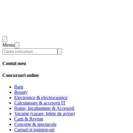
Meniu
Contul meu
Concursuri online
Bani
Beauty
Electronice & electrocasnice
Calculatoare & accesorii IT
Haine, Incaltaminte & Accesorii
Vacante (cazare, bilete de avion)
Carti & Reviste
Concerte & spectacole
Cursuri si training-uri