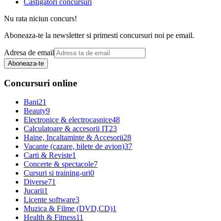
Castigatori concursuri
Nu rata niciun concurs!
Aboneaza-te la newsletter si primesti concursuri noi pe email.
Adresa de email
Aboneaza-te
Concursuri online
Bani
21
Beauty
9
Electronice & electrocasnice
48
Calculatoare & accesorii IT
23
Haine, Incaltaminte & Accesorii
28
Vacante (cazare, bilete de avion)
37
Carti & Reviste
1
Concerte & spectacole
7
Cursuri si training-uri
0
Diverse
71
Jucarii
1
Licente software
3
Muzica & Filme (DVD,CD)
1
Health & Fitness
11