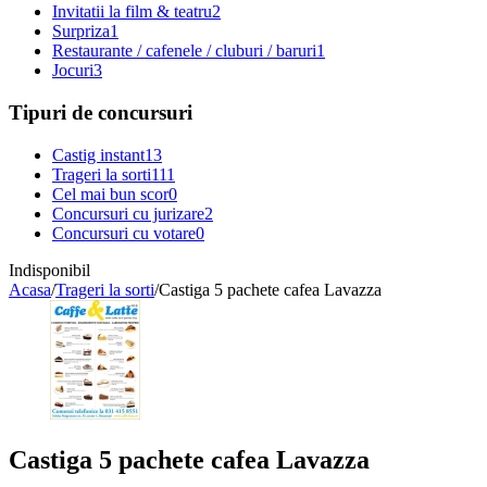
Invitatii la film & teatru
2
Surpriza
1
Restaurante / cafenele / cluburi / baruri
1
Jocuri
3
Tipuri de concursuri
Castig instant
13
Trageri la sorti
111
Cel mai bun scor
0
Concursuri cu jurizare
2
Concursuri cu votare
0
Indisponibil
Acasa
/
Trageri la sorti
/
Castiga 5 pachete cafea Lavazza
Castiga 5 pachete cafea Lavazza