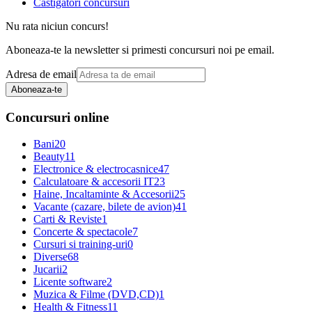
Castigatori concursuri
Nu rata niciun concurs!
Aboneaza-te la newsletter si primesti concursuri noi pe email.
Adresa de email
Aboneaza-te
Concursuri online
Bani
20
Beauty
11
Electronice & electrocasnice
47
Calculatoare & accesorii IT
23
Haine, Incaltaminte & Accesorii
25
Vacante (cazare, bilete de avion)
41
Carti & Reviste
1
Concerte & spectacole
7
Cursuri si training-uri
0
Diverse
68
Jucarii
2
Licente software
2
Muzica & Filme (DVD,CD)
1
Health & Fitness
11