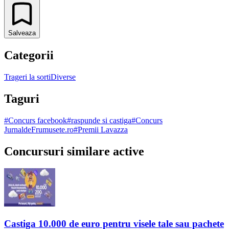
Salveaza
Categorii
Trageri la sorti
Diverse
Taguri
#
Concurs facebook
#
raspunde si castiga
#
Concurs
JurnaldeFrumusete.ro
#
Premii Lavazza
Concursuri similare active
Castiga 10.000 de euro pentru visele tale sau pachete