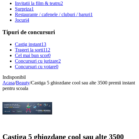
Invitatii la film & teatru
2
Surpriza
1
Restaurante / cafenele / cluburi / baruri
1
Jocuri
4
Tipuri de concursuri
Castig instant
13
Trageri la sorti
112
Cel mai bun scor
0
Concursuri cu jurizare
2
Concursuri cu votare
0
Indisponibil
Acasa
/
Beauty
/
Castiga 5 ghiozdane cool sau alte 3500 premii instant
pentru scoala
Castiga 5 ghiozdane cool sau alte 3500