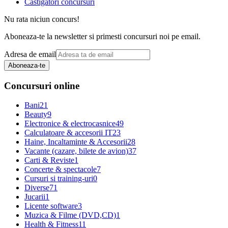
Castigatori concursuri
Nu rata niciun concurs!
Aboneaza-te la newsletter si primesti concursuri noi pe email.
Adresa de email
Aboneaza-te
Concursuri online
Bani
21
Beauty
9
Electronice & electrocasnice
49
Calculatoare & accesorii IT
23
Haine, Incaltaminte & Accesorii
28
Vacante (cazare, bilete de avion)
37
Carti & Reviste
1
Concerte & spectacole
7
Cursuri si training-uri
0
Diverse
71
Jucarii
1
Licente software
3
Muzica & Filme (DVD,CD)
1
Health & Fitness
11