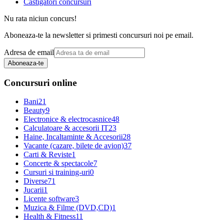
Castigatori concursuri
Nu rata niciun concurs!
Aboneaza-te la newsletter si primesti concursuri noi pe email.
Adresa de email
Aboneaza-te
Concursuri online
Bani
21
Beauty
9
Electronice & electrocasnice
48
Calculatoare & accesorii IT
23
Haine, Incaltaminte & Accesorii
28
Vacante (cazare, bilete de avion)
37
Carti & Reviste
1
Concerte & spectacole
7
Cursuri si training-uri
0
Diverse
71
Jucarii
1
Licente software
3
Muzica & Filme (DVD,CD)
1
Health & Fitness
11