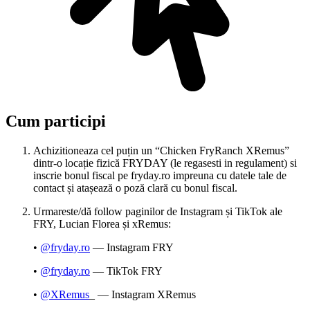
Cum participi
Achizitioneaza cel puțin un “Chicken FryRanch XRemus”
dintr-o locație fizică FRYDAY (le regasesti in regulament) si
inscrie bonul fiscal pe fryday.ro impreuna cu datele tale de
contact și atașează o poză clară cu bonul fiscal.
Urmareste/dă follow paginilor de Instagram și TikTok ale
FRY, Lucian Florea și xRemus:
•
@fryday.ro
— Instagram FRY
•
@fryday.ro
— TikTok FRY
•
@XRemus
_ — Instagram XRemus