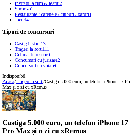
Invitatii la film & teatru
2
Surpriza
1
Restaurante / cafenele / cluburi / baruri
1
Jocuri
4
Tipuri de concursuri
Castig instant
13
Trageri la sorti
111
Cel mai bun scor
0
Concursuri cu jurizare
2
Concursuri cu votare
0
Indisponibil
Acasa
/
Trageri la sorti
/
Castiga 5.000 euro, un telefon iPhone 17 Pro
Max și o zi cu xRemus
Castiga 5.000 euro, un telefon iPhone 17
Pro Max și o zi cu xRemus