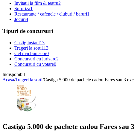
Invitatii la film & teatru
2
Surpriza
1
Restaurante / cafenele / cluburi / baruri
1
Jocuri
4
Tipuri de concursuri
Castig instant
13
Trageri la sorti
113
Cel mai bun scor
0
Concursuri cu jurizare
2
Concursuri cu votare
0
Indisponibil
Acasa
/
Trageri la sorti
/
Castiga 5.000 de pachete cadou Fares sau 3 excu
Castiga 5.000 de pachete cadou Fares sau 3