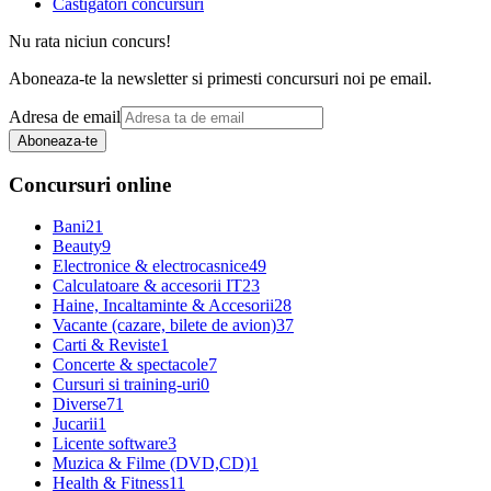
Castigatori concursuri
Nu rata niciun concurs!
Aboneaza-te la newsletter si primesti concursuri noi pe email.
Adresa de email
Aboneaza-te
Concursuri online
Bani
21
Beauty
9
Electronice & electrocasnice
49
Calculatoare & accesorii IT
23
Haine, Incaltaminte & Accesorii
28
Vacante (cazare, bilete de avion)
37
Carti & Reviste
1
Concerte & spectacole
7
Cursuri si training-uri
0
Diverse
71
Jucarii
1
Licente software
3
Muzica & Filme (DVD,CD)
1
Health & Fitness
11